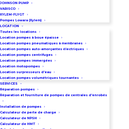
JOHNSON PUMP
VARISCO
XYLEM-FLYGT
Pompes Lowara (Xylem)
LOCATION
Toutes les locations
Location pompes à boue épaisse
Location pompes pneumatiques à membranes
Location pompes auto-amorçantes électriques
Location pompes centrifuges
Location pompes immergées
DÉCOUVRIR TOUTES NOS POMPES
Location motopompes
Location surpresseurs d’eau
Location pompes volumétriques tournantes
SERVICES
Réparation pompes
Réparation et fourniture de pompes de centrales d’enrobés
Installation de pompes
Calculateur de perte de charge
LES MARQUES
Calculateur de NPSH
Calculateur de HMT
POMPES DE SURFACE LOWARA
Explorez notre catalogue regroupant les