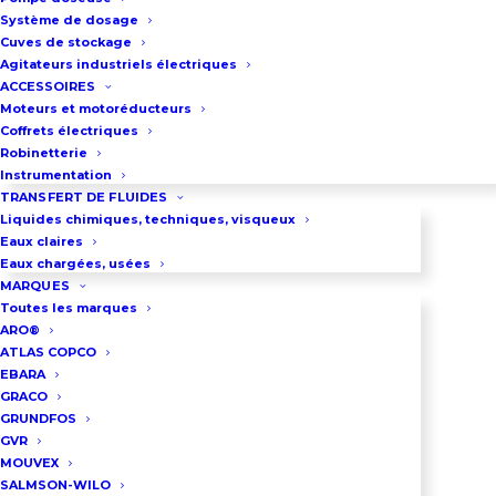
Système de dosage
Cuves de stockage
RÉPARER UNE POMPE
Agitateurs industriels électriques
ACCESSOIRES
Moteurs et motoréducteurs
Coffrets électriques
Robinetterie
Instrumentation
TRANSFERT DE FLUIDES
Liquides chimiques, techniques, visqueux
Eaux claires
Eaux chargées, usées
MARQUES
Toutes les marques
ARO®
ATLAS COPCO
EBARA
GRACO
GRUNDFOS
GVR
MOUVEX
NOS POMPES
SALMSON-WILO