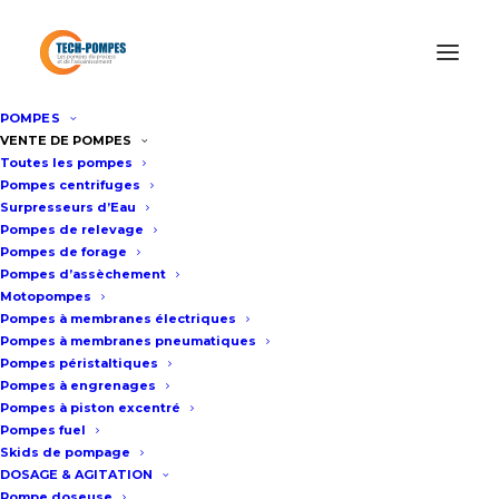
POMPES
VENTE DE POMPES
TECH POMPES, SPÉCIALISTE DE
Toutes les pompes
LA POMPE
Pompes centrifuges
Surpresseurs d’Eau
Pompes de relevage
Votre partenaire de confiance en tant
Pompes de forage
que distributeur officiel des marques de
Pompes d’assèchement
Motopompes
pompes industrielles, offrant des
Pompes à membranes électriques
solutions de qualité supérieure pour
Pompes à membranes pneumatiques
Pompes péristaltiques
toutes vos applications de pompage.
Pompes à engrenages
Pompes à piston excentré
ACHETER UNE POMPE
Pompes fuel
Skids de pompage
DOSAGE & AGITATION
LOUER UNE POMPE
Pompe doseuse