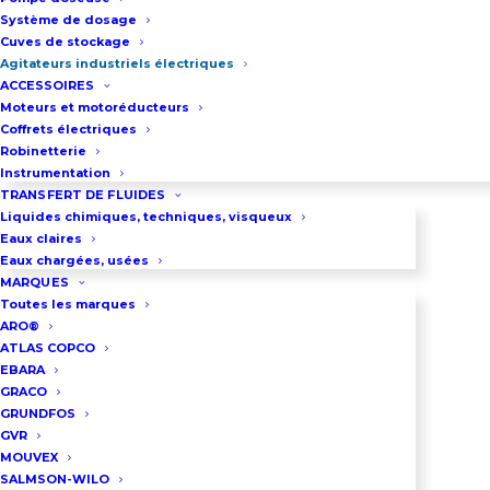
Système de dosage
Cuves de stockage
Agitateurs industriels électriques
ACCESSOIRES
Moteurs et motoréducteurs
Coffrets électriques
Robinetterie
Instrumentation
TRANSFERT DE FLUIDES
Liquides chimiques, techniques, visqueux
Eaux claires
Eaux chargées, usées
MARQUES
Toutes les marques
ARO®
ATLAS COPCO
EBARA
AGITATEUR INDUSTRIEL
GRACO
ÉLECTRIQUE VHS
GRUNDFOS
GVR
Agitateur : A flux axial
MOUVEX
Vitesses rapides : De 750 à 1500Tr/min
SALMSON-WILO