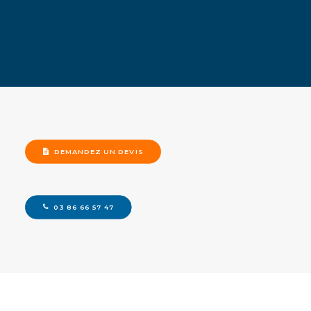
Liquides : De faible viscosité
Volumes : De 10 jusqu'à 500m3
Applications : Homogénéisation, mise en suspension
DEMANDEZ UN DEVIS
03 86 66 57 47