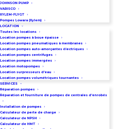
Liquides : De faible viscosité
JOHNSON PUMP
VARISCO
Volumes : Jusqu'à 1000 litres
XYLEM-FLYGT
Applications : Homogénéisation, dissolution
Pompes Lowara (Xylem)
LOCATION
Toutes les locations
Location pompes à boue épaisse
Location pompes pneumatiques à membranes
Location pompes auto-amorçantes électriques
Location pompes centrifuges
Location pompes immergées
Location motopompes
Location surpresseurs d’eau
Location pompes volumétriques tournantes
SERVICES
Réparation pompes
Réparation et fourniture de pompes de centrales d’enrobés
Installation de pompes
Calculateur de perte de charge
Calculateur de NPSH
Calculateur de HMT