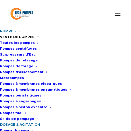
POMPES
Accueil
Agitateurs industriels électriques
VENTE DE POMPES
Toutes les pompes
Pompes centrifuges
Surpresseurs d’Eau
AGITATEURS
Pompes de relevage
Pompes de forage
INDUSTRIELS
Pompes d’assèchement
Motopompes
ÉLECTRIQUES
Pompes à membranes électriques
Pompes à membranes pneumatiques
Pompes péristaltiques
Pompes à engrenages
NOTRE GAMME D'AGITATEURS
Pompes à piston excentré
INDUSTRIELS
Pompes fuel
Skids de pompage
DOSAGE & AGITATION
Pompe doseuse