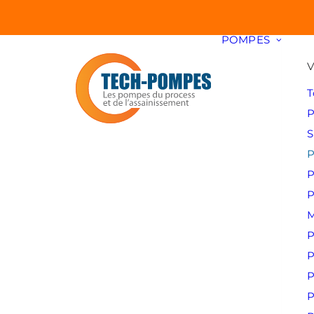
POMPES
V
T
P
S
P
P
P
M
P
P
P
P