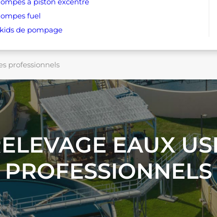
ompes à piston excentré
ompes fuel
kids de pompage
s professionnels
ELEVAGE EAUX US
PROFESSIONNELS