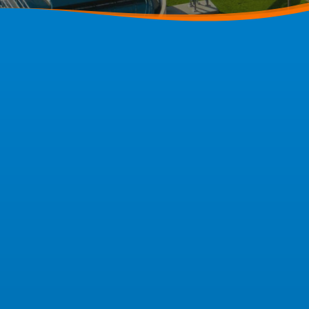
FLYGT sont 3 acteurs majeurs dans la fabrication 
Voici quelques éléments de leur gamme.