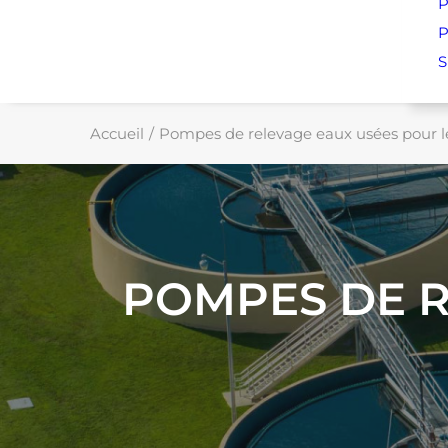
P
P
S
Accueil
Pompes de relevage eaux usées pour le
POMPES DE R