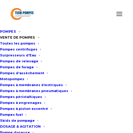
POMPES
Accueil
Location de pompes
VENTE DE POMPES
Toutes les pompes
Location pompes volumétriques tournantes
Pompes centrifuges
Surpresseurs d’Eau
Pompes de relevage
LOCATION POMPES
Pompes de forage
Pompes d’assèchement
VOLUMÉTRIQUES
Motopompes
Pompes à membranes électriques
TOURNANTES
Pompes à membranes pneumatiques
Pompes péristaltiques
Pompes à engrenages
Pompes à piston excentré
NOTRE GAMME DE POMPES
Pompes fuel
Skids de pompage
VOLUMÉTRIQUES
DOSAGE & AGITATION
TOURNANTES POUR LIQUIDES
Pompe doseuse