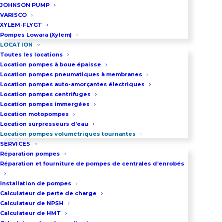
JOHNSON PUMP
VARISCO
XYLEM-FLYGT
LOCATION POMPE À ENGRENAGES
Pompes Lowara (Xylem)
65M3/H – 10BAR
LOCATION
Toutes les locations
Location pompes à boue épaisse
- Débit maxi : 65 m3/h
Location pompes pneumatiques à membranes
- Pression maxi : 10 bar
Location pompes auto-amorçantes électriques
- LOC9230
Location pompes centrifuges
A partir de 545 €HT par semaine
Location pompes immergées
Location motopompes
Location surpresseurs d’eau
EN SAVOIR +
Location pompes volumétriques tournantes
SERVICES
Réparation pompes
Réparation et fourniture de pompes de centrales d’enrobés
Installation de pompes
Calculateur de perte de charge
PRÉSENTATION DE NOS
Calculateur de NPSH
Calculateur de HMT
POMPES VOLUMÉTRIQUES