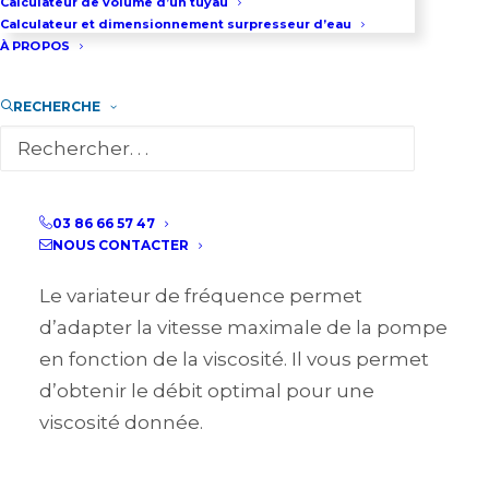
Calculateur de volume d’un tuyau
ROTATIVES DE LOCATION
Calculateur et dimensionnement surpresseur d’eau
À PROPOS
La société TECH POMPES loue des pompes
RECHERCHE
volumétriques électriques.
Ces pompes volumétriques sont utilisées
pour des transferts de liquides lubrifiant
faiblement visqueux (Fuel 10 centipoise)
03 86 66 57 47
jusqu’à des liquides épais à haute viscosité.
NOUS CONTACTER
Le variateur de fréquence permet
d’adapter la vitesse maximale de la pompe
en fonction de la viscosité. Il vous permet
d’obtenir le débit optimal pour une
viscosité donnée.