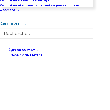
Calculateur de volume d’un tuyau
Calculateur et dimensionnement surpresseur d’eau
À PROPOS
RECHERCHE
03 86 66 57 47
NOUS CONTACTER
Système modulaire de
dosage