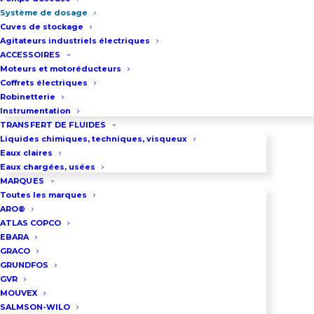
Système de dosage
Cuves de stockage
Agitateurs industriels électriques
ACCESSOIRES
Moteurs et motoréducteurs
Coffrets électriques
Robinetterie
Instrumentation
TRANSFERT DE FLUIDES
Liquides chimiques, techniques, visqueux
Eaux claires
Armoire PEHD avec
Eaux chargées, usées
rétention pour pompe
MARQUES
Toutes les marques
doseuse ou système de
ARO®
dosage
ATLAS COPCO
EBARA
GRACO
GRUNDFOS
GVR
MOUVEX
SALMSON-WILO