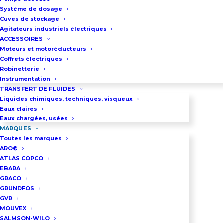
Système de dosage
Cuves de stockage
Agitateurs industriels électriques
ACCESSOIRES
Moteurs et motoréducteurs
Coffrets électriques
Robinetterie
Instrumentation
TRANSFERT DE FLUIDES
Liquides chimiques, techniques, visqueux
Eaux claires
Eaux chargées, usées
MARQUES
Toutes les marques
ARO®
ATLAS COPCO
POMPE DE RELEVAGE XYLEM-FLYGT
EBARA
SÉRIE 3000
GRACO
GRUNDFOS
GVR
Débit maxi : 10 000 m3/h
MOUVEX
Pression maxi : 20 bar
SALMSON-WILO