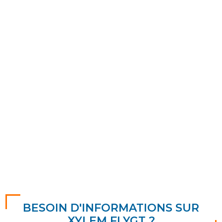
POMPE VIDE CAVE XYLEM-FLYGT
STEELINOX
Débit maxi : 26 m3/h
Pression maxi : 2 bar
BESOIN D'INFORMATIONS SUR
XYLEM FLYGT ?