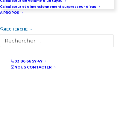
Calculateur de volume d’un tuyau
Calculateur et dimensionnement surpresseur d’eau
POMPE DE RELEVAGE XYLEM-FLYGT
À PROPOS
DELINOX
RECHERCHE
Débit maxi : 40 m3/h
Pression maxi : 2,5 bar
03 86 66 57 47
NOUS CONTACTER