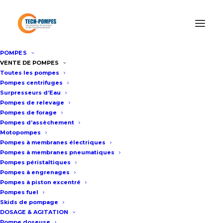
POMPES
Accueil
XYLEM-FLYGT
VENTE DE POMPES
Toutes les pompes
Pompes centrifuges
Surpresseurs d’Eau
XYLEM-FLYGT
Pompes de relevage
Pompes de forage
Pompes d’assèchement
Motopompes
Pompes à membranes électriques
NOS POMPES XYLEM-FLYGT
Pompes à membranes pneumatiques
Pompes péristaltiques
Pompes à engrenages
Pompes à piston excentré
Pompes fuel
Skids de pompage
DOSAGE & AGITATION
Pompe doseuse