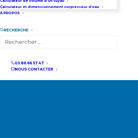
Calculateur de volume d’un tuyau
Calculateur et dimensionnement surpresseur d’eau
À PROPOS
RECHERCHE
03 86 66 57 47
NOUS CONTACTER
LOCATION MOTOPOMPE THERMIQUE
500M3/H
- Débit maxi : 520 m3/h
- Pression maxi : 5 bar
- LOC3570
A partir de 1015 €HT par semaine