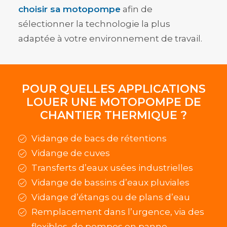
choisir sa motopompe
afin de
sélectionner la technologie la plus
adaptée à votre environnement de travail.
POUR QUELLES APPLICATIONS
LOUER UNE MOTOPOMPE DE
CHANTIER THERMIQUE ?
Vidange de bacs de rétentions
Vidange de cuves
Transferts d’eaux usées industrielles
Vidange de bassins d’eaux pluviales
Vidange d’étangs ou de plans d’eau
Remplacement dans l’urgence, via des
flexibles, de pompes en panne