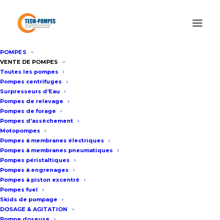
POMPES
Accueil
Location de pompes
VENTE DE POMPES
Toutes les pompes
Location motopompe thermique
Pompes centrifuges
Surpresseurs d’Eau
Pompes de relevage
LOCATION
Pompes de forage
Pompes d’assèchement
MOTOPOMPE
Motopompes
Pompes à membranes électriques
THERMIQUE
Pompes à membranes pneumatiques
Pompes péristaltiques
Pompes à engrenages
Pompes à piston excentré
NOTRE GAMME DE
Pompes fuel
Skids de pompage
MOTOPOMPES GROS DÉBIT EN
DOSAGE & AGITATION
LOCATION
Pompe doseuse