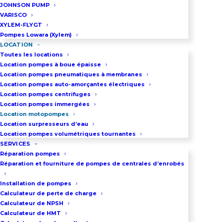
JOHNSON PUMP
VARISCO
LOCATION MOTOPOMPE 500M3/H SUR
XYLEM-FLYGT
REMORQUE
Pompes Lowara (Xylem)
LOCATION
- Débit maxi : 500 m3/h
Toutes les locations
- Pression maxi : 3,7 bar
Location pompes à boue épaisse
Location pompes pneumatiques à membranes
- LOC3575
Location pompes auto-amorçantes électriques
A partir de 1085 €HT par semaine
Location pompes centrifuges
Location pompes immergées
EN SAVOIR +
Location motopompes
Location surpresseurs d’eau
Location pompes volumétriques tournantes
SERVICES
Réparation pompes
Réparation et fourniture de pompes de centrales d’enrobés
Installation de pompes
Calculateur de perte de charge
Calculateur de NPSH
Calculateur de HMT