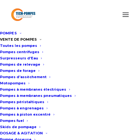
POMPES
Accueil
/
Location de pompes
/
Location motopompe
VENTE DE POMPES
Toutes les pompes
thermique
/
Location motopompe 150m3/h
Pompes centrifuges
Surpresseurs d’Eau
Pompes de relevage
Location motopompe 150m3/h
Pompes de forage
Pompes d’assèchement
Motopompes
Fiche technique
Pompes à membranes électriques
Pompes à membranes pneumatiques
Pompes péristaltiques
Pompes à engrenages
Pompes à piston excentré
Forte capacité sur châssis mobile
Pompes fuel
Construction : Fonte
Skids de pompage
Raccords : Ferrari 4″ ou raccords
DOSAGE & AGITATION
Pompe doseuse