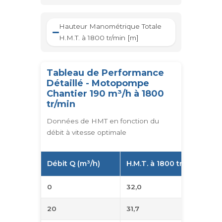
Hauteur Manométrique Totale
H.M.T. à 1800 tr/min [m]
Tableau de Performance
Détaillé - Motopompe
Chantier 190 m³/h à 1800
tr/min
Données de HMT en fonction du
débit à vitesse optimale
Débit Q (m³/h)
H.M.T. à 1800 tr/min (m)
0
32,0
20
31,7