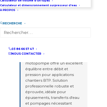
Calculateur de volume d’un tuyau
Calculateur et dimensionnement surpresseur d’eau
Motopompe de chantier 190
À PROPOS
m³/h robuste et fiable
- Ce
graphique interactif présente
la courbe de performance de
RECHERCHE
la motopompe de chantier 190
m³/h à vitesse optimale de
1800 tr/min. Avec un débit
maximal de 160 m³/h et une
03 86 66 57 47
hauteur de refoulement
NOUS CONTACTER
jusqu'à 32 mètres, cette
motopompe offre un excellent
équilibre entre débit et
pression pour applications
chantiers BTP. Solution
professionnelle robuste et
éprouvée, idéale pour
épuisements, transferts d'eau
et pompages nécessitant