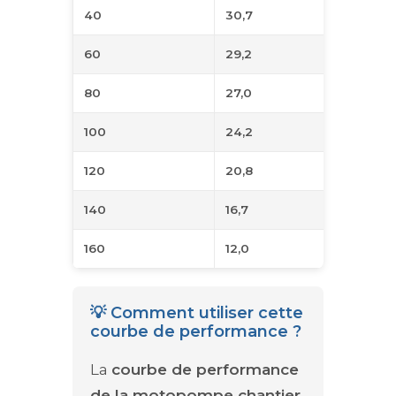
40
30,7
60
29,2
80
27,0
100
24,2
120
20,8
140
16,7
160
12,0
💡 Comment utiliser cette
courbe de performance ?
La
courbe de performance
de la motopompe chantier