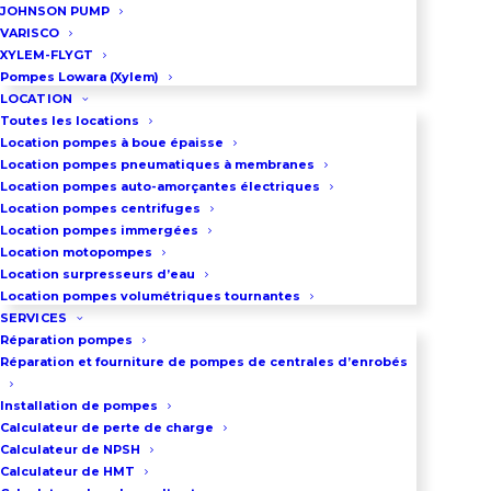
JOHNSON PUMP
VARISCO
XYLEM-FLYGT
DEMANDEZ UN DEVIS
Pompes Lowara (Xylem)
LOCATION
Toutes les locations
Location pompes à boue épaisse
03 86 66 57 47
Location pompes pneumatiques à membranes
Location pompes auto-amorçantes électriques
Location pompes centrifuges
Location pompes immergées
VOUS VOULEZ ACHETER UNE 
Location motopompes
MOTOPOMPE ?
Location surpresseurs d’eau
Location pompes volumétriques tournantes
SERVICES
Réparation pompes
Réparation et fourniture de pompes de centrales d’enrobés
Courbes de Performance -
Motopompe Chantier 190
Installation de pompes
Calculateur de perte de charge
m³/h
Calculateur de NPSH
Calculateur de HMT