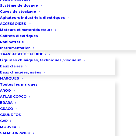
symétriques DN100
Système de dosage
Débit maxi : 160 m3/h . Pour un
Cuves de stockage
Agitateurs industriels électriques
débit supérieur, vous pouvez
ACCESSOIRES
consulter la
motopompe
Moteurs et motoréducteurs
Coffrets électriques
PAS150HD
.
Robinetterie
Pression maxi : 4 bar
Instrumentation
TRANSFERT DE FLUIDES
Moteur : 4 temps diesel
Liquides chimiques, techniques, visqueux
Pompe sur châssis mobile
Eaux claires
tractable jusqu’à 40 km/h
Eaux chargées, usées
MARQUES
Réservoir grosse contenance de
Toutes les marques
170 litres
ARO®
ATLAS COPCO
LOC3465
EBARA
GRACO
Vous pouvez consulter notre
GRUNDFOS
GVR
article pour savoir
comment
MOUVEX
choisir une motopompe
.
SALMSON-WILO