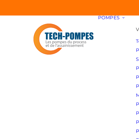
POMPES
V
T
P
S
P
P
P
M
P
P
P
P