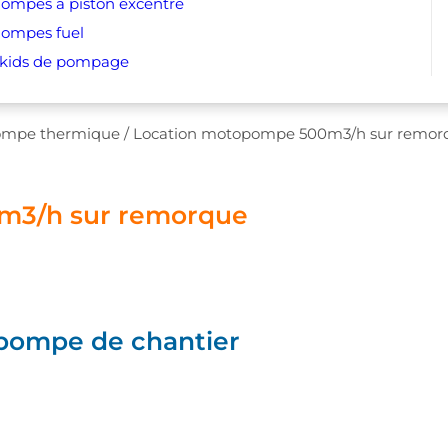
ompes à piston excentré
ompes fuel
kids de pompage
ompe thermique
/
Location motopompe 500m3/h sur remor
m3/h sur remorque
opompe de chantier