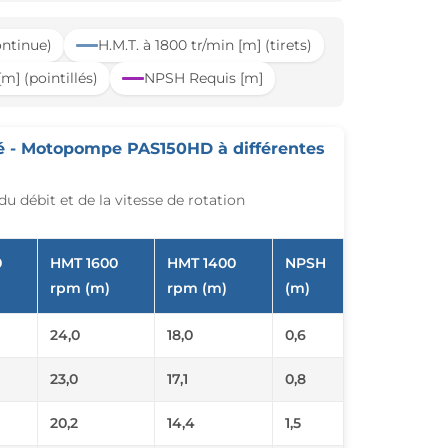
ontinue)
H.M.T. à 1800 tr/min [m] (tirets)
m] (pointillés)
NPSH Requis [m]
é - Motopompe PAS150HD à différentes
 débit et de la vitesse de rotation
0
HMT 1600
HMT 1400
NPSH
rpm (m)
rpm (m)
(m)
24,0
18,0
0,6
23,0
17,1
0,8
20,2
14,4
1,5