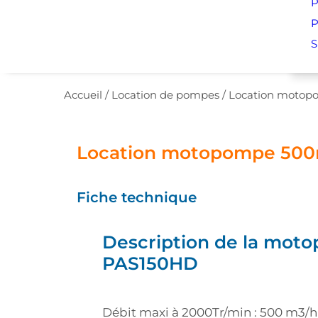
P
P
S
Accueil
/
Location de pompes
/
Location motop
Location motopompe 500
Fiche technique
Description de la mot
PAS150HD
Débit maxi à 2000Tr/min : 500 m3/h