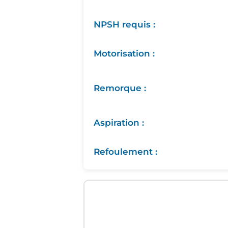
NPSH requis :
Motorisation :
Remorque :
Aspiration :
Refoulement :
Graphique interactif des performances hydrau