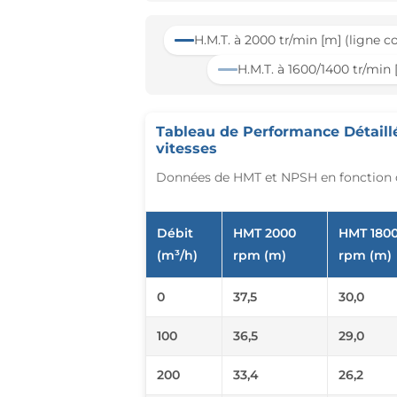
H.M.T. à 2000 tr/min [m] (ligne c
H.M.T. à 1600/1400 tr/min [
Tableau de Performance Détaill
vitesses
Données de HMT et NPSH en fonction du
Débit
HMT 2000
HMT 180
(m³/h)
rpm (m)
rpm (m)
0
37,5
30,0
100
36,5
29,0
200
33,4
26,2