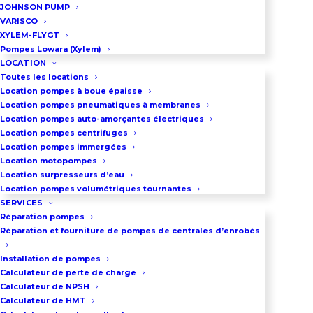
JOHNSON PUMP
d’usure. Choisir la Lowara 1335,
VARISCO
c’est opter pour la performance
XYLEM-FLYGT
absolue, la robustesse industrielle
Pompes Lowara (Xylem)
LOCATION
et une gestion optimisée des eaux
Toutes les locations
chargées.
Location pompes à boue épaisse
Location pompes pneumatiques à membranes
Location pompes auto-amorçantes électriques
Débit maxi :
1771 m³/h
Location pompes centrifuges
Location pompes immergées
Pression maxi :
55 m
Location motopompes
Location surpresseurs d’eau
Puissance moteur :
18 à 50 kW
Location pompes volumétriques tournantes
SERVICES
Réparation pompes
Tension du moteur :
400 V
Réparation et fourniture de pompes de centrales d’enrobés
DN :
150 à 300 mm
Installation de pompes
Calculateur de perte de charge
Poids :
580 à 760 kg
Calculateur de NPSH
Calculateur de HMT