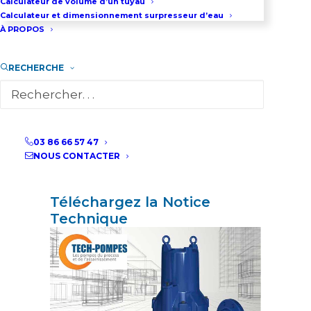
Calculateur de volume d’un tuyau
Deux technologies de roue : V
Calculateur et dimensionnement surpresseur d’eau
pour vortex et S pour
auto-
À PROPOS
nettoyant
.
RECHERCHE
DEMANDEZ UN DEVIS
03 86 66 57 47
03 86 66 57 47
NOUS CONTACTER
Téléchargez la Notice
Technique