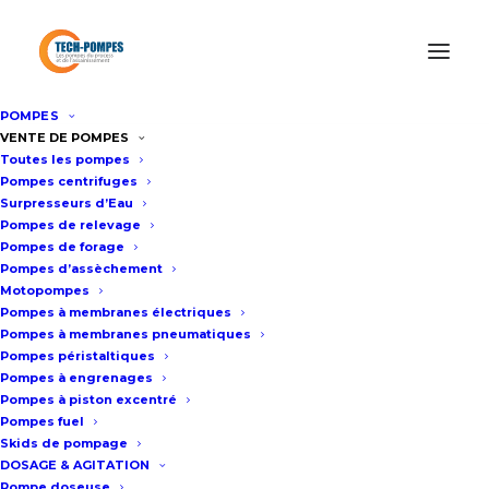
POMPES
Accueil
/
Pompes de relevage eaux usées pour les
VENTE DE POMPES
Toutes les pompes
professionnels
/
Pompe de relevage eaux usées pour les
Pompes centrifuges
professionnels XYLEM-FLYGT
/
Pompe immergée de relevage
Surpresseurs d’Eau
LOWARA (XYLEM) 1335S
Pompes de relevage
Pompes de forage
Pompes d’assèchement
Motopompes
Pompe immergée de relevage
Pompes à membranes électriques
LOWARA (XYLEM) 1335S
Pompes à membranes pneumatiques
Pompes péristaltiques
Pompes à engrenages
Fiche technique
Pompes à piston excentré
Pompes fuel
Skids de pompage
DOSAGE & AGITATION
La série 1300 de Lowara® culmine
Pompe doseuse