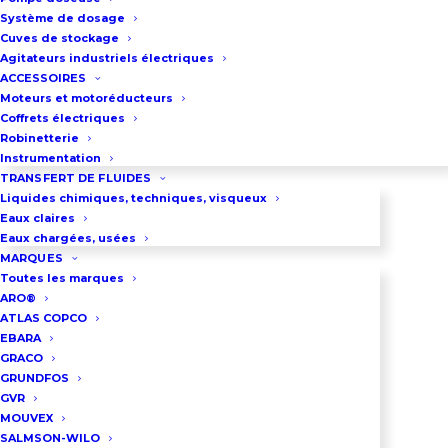
Système de dosage
avec le modèle 1335, la pompe la
Cuves de stockage
plus puissante de la gamme.
Agitateurs industriels électriques
ACCESSOIRES
Véritable concentré de
Moteurs et motoréducteurs
technologie Xylem, elle est
Coffrets électriques
Robinetterie
conçue pour les chantiers de
Instrumentation
pompage les plus critiques et les
TRANSFERT DE FLUIDES
stations de relevage principales. Sa
Liquides chimiques, techniques, visqueux
Eaux claires
capacité de débit hors norme
Eaux chargées, usées
permet de gérer les pics de
MARQUES
Toutes les marques
charge lors d’épisodes pluvieux
ARO®
intenses ou pour le transit de
ATLAS COPCO
EBARA
fluides industriels complexes.
GRACO
Malgré sa puissance, elle conserve
GRUNDFOS
GVR
une facilité de maintenance grâce
MOUVEX
à un accès rapide aux composants
SALMSON-WILO