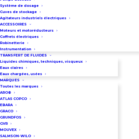
Système de dosage
un palier de performance avec le
Cuves de stockage
modèle 1315, destiné aux
Agitateurs industriels électriques
ACCESSOIRES
applications de relevage plus
Moteurs et motoréducteurs
exigeantes. Cette pompe
Coffrets électriques
Robinetterie
submersible pour eaux chargées
Instrumentation
se distingue par sa capacité à
TRANSFERT DE FLUIDES
gérer des volumes importants
Liquides chimiques, techniques, visqueux
Eaux claires
tout en minimisant les coûts
Eaux chargées, usées
d’exploitation. Elle intègre des
MARQUES
Toutes les marques
composants de haute qualité
ARO®
assurant une protection
ATLAS COPCO
EBARA
thermique du moteur et une
GRACO
étanchéité parfaite. Que ce soit
GRUNDFOS
GVR
pour des stations de pompage
MOUVEX
municipales ou des sites
SALMSON-WILO