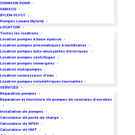
JOHNSON PUMP
industriels, la 1315 offre une
VARISCO
hydraulique optimisée qui
XYLEM-FLYGT
prévient les obstructions. C’est un
Pompes Lowara (Xylem)
LOCATION
investissement sûr pour ceux qui
Toutes les locations
exigent une fiabilité constante et
Location pompes à boue épaisse
Location pompes pneumatiques à membranes
une grande résistance à l’usure
Location pompes auto-amorçantes électriques
dans le temps.
Location pompes centrifuges
Location pompes immergées
Location motopompes
Débit maxi :
194 m³/h
Location surpresseurs d’eau
Location pompes volumétriques tournantes
Pression maxi :
30 m
SERVICES
Réparation pompes
Puissance moteur :
1,8 à 4,4 kW
Réparation et fourniture de pompes de centrales d’enrobés
Installation de pompes
Tension du moteur :
400 V
Calculateur de perte de charge
Calculateur de NPSH
DN :
65 à 100 mm
Calculateur de HMT