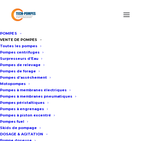
POMPES
Accueil
/
Pompes de relevage eaux usées pour les
VENTE DE POMPES
Toutes les pompes
professionnels
/
Pompe de relevage eaux usées pour les
Pompes centrifuges
professionnels XYLEM-FLYGT
/
Pompe immergée de relevage
Surpresseurs d’Eau
LOWARA (XYLEM) 1315S
Pompes de relevage
Pompes de forage
Pompes d’assèchement
Motopompes
Pompe immergée de relevage
Pompes à membranes électriques
LOWARA (XYLEM) 1315S
Pompes à membranes pneumatiques
Pompes péristaltiques
Pompes à engrenages
Fiche technique
Pompes à piston excentré
Pompes fuel
Skids de pompage
DOSAGE & AGITATION
La série 1300 de Lowara® franchit
Pompe doseuse