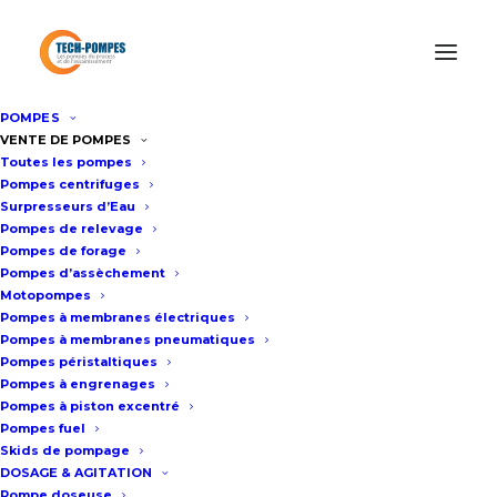
POMPES
Accueil
/
Agitateurs industriels électriques
/
Agitateur industriel
VENTE DE POMPES
Toutes les pompes
électrique VTA
Pompes centrifuges
Surpresseurs d’Eau
Pompes de relevage
Agitateur industriel électrique
Pompes de forage
Pompes d’assèchement
VTA
Motopompes
Pompes à membranes électriques
Pompes à membranes pneumatiques
Fiche technique
Pompes péristaltiques
Pompes à engrenages
Pompes à piston excentré
Pompes fuel
Agitateur industriel à flux axial. Il
Skids de pompage
crée des courants parallèles à l’axe
DOSAGE & AGITATION
Pompe doseuse