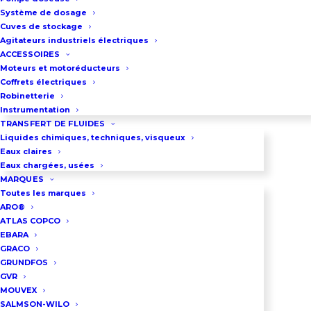
de l’agitateur.
Système de dosage
Hélice à profil axial 4 pales
Cuves de stockage
Agitateurs industriels électriques
repliables
ACCESSOIRES
Diamètre d’hélice : 400mm
Moteurs et motoréducteurs
Coffrets électriques
Vitesses lentes : De 75 Jusqu’à
Robinetterie
150Tr/min.
Instrumentation
Puissance moteur : 0,37 à 2,2Kw.
TRANSFERT DE FLUIDES
Liquides chimiques, techniques, visqueux
Entrainement : Par
Eaux claires
motoréducteur.
Eaux chargées, usées
MARQUES
Longueur d’arbre : 800mm.
Toutes les marques
Construction : Inox 316.
ARO®
ATLAS COPCO
Idéal pour les cuves de 1 à 4m3
EBARA
Utilisé pour l’homogénéisation de
GRACO
GRUNDFOS
liquides visqueux.
GVR
Positionnement : Au dessus de la
MOUVEX
cuve. En position vertical.
SALMSON-WILO