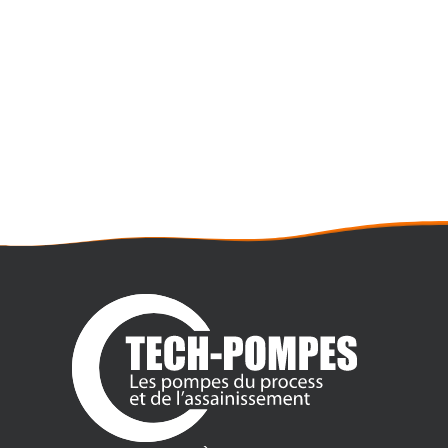
AGITATEUR INDUSTRIEL ÉLECTRIQUE
HPS
Agitateur : A flux axial
Vitesses lentes : Jusqu'à 200Tr/min
Liquides : De faible viscosité
Volumes : De 10 jusqu'à 500m3
Applications : Homogénéisation, mise en suspension