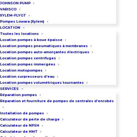
JOHNSON PUMP
Applications : Homogénéisation,
VARISCO
dissolution.
XYLEM-FLYGT
Pompes Lowara (Xylem)
LOCATION
Cet agitateur industriel à vitesse
Toutes les locations
très lente est mu par un
Location pompes à boue épaisse
Location pompes pneumatiques à membranes
ensemble motoréducteur. Il est
Location pompes auto-amorçantes électriques
conçu pour des mélanges de
Location pompes centrifuges
Location pompes immergées
liquides visqueux. Il est équipée
Location motopompes
d’une hélice réglable sur toute la
Location surpresseurs d’eau
longueur de l’axe. On peut
Location pompes volumétriques tournantes
SERVICES
également utiliser plusieurs
Réparation pompes
hélices. Le profil haute
Réparation et fourniture de pompes de centrales d’enrobés
performance de ces hélices
Installation de pompes
permet un excellent rendement
Calculateur de perte de charge
Calculateur de NPSH
avec des puissances moteur très
Calculateur de HMT
faibles. Une des caractéristiques