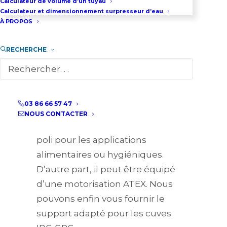
Calculateur de volume d’un tuyau
Calculateur et dimensionnement surpresseur d’eau
principales de cet agitateur
À PROPOS
industriel est d’être équipé
d’hélices à pales rétractables
RECHERCHE
permettant de réaliser des
mélanges dans des cuves IBC-
GRG dont les orifices d’ouverture
sont relativement étroits.
03 86 66 57 47
NOUS CONTACTER
En option cet agitateur peut être
poli pour les applications
alimentaires ou hygiéniques.
D’autre part, il peut être équipé
d’une motorisation ATEX. Nous
pouvons enfin vous fournir le
support adapté pour les cuves