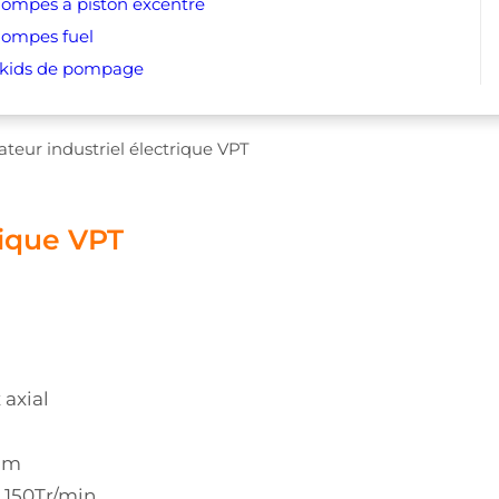
ompes à piston excentré
ompes fuel
kids de pompage
ateur industriel électrique VPT
rique VPT
 axial
0mm
à 150Tr/min