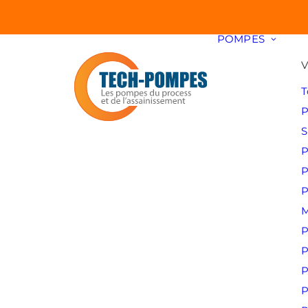
POMPES
V
T
P
S
P
P
P
M
P
P
P
P