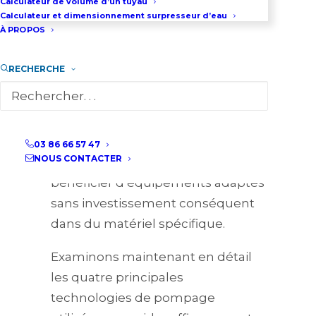
Calculateur de volume d’un tuyau
plus adapté au liquide à pomper
Calculateur et dimensionnement surpresseur d’eau
et aux conditions spécifiques
À PROPOS
d’intervention.
RECHERCHE
Pour répondre à ces besoins
techniques, des solutions de
location de pompes
sont
disponibles pour les
03 86 66 57 47
NOUS CONTACTER
professionnels souhaitant
bénéficier d’équipements adaptés
sans investissement conséquent
dans du matériel spécifique.
Examinons maintenant en détail
les quatre principales
technologies de pompage