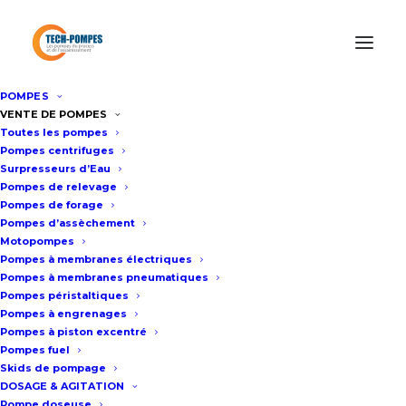
POMPES
Accueil
Informations produits
VENTE DE POMPES
Toutes les pompes
4 Méthodes pour Pomper un Bac de Rétention
Pompes centrifuges
Surpresseurs d’Eau
Pompes de relevage
4 MÉTHODES POUR
Pompes de forage
Pompes d’assèchement
POMPER UN BAC DE
Motopompes
Pompes à membranes électriques
RÉTENTION
Pompes à membranes pneumatiques
Pompes péristaltiques
Pompes à engrenages
Pompes à piston excentré
Pompes fuel
INFORMATIONS PRODUITS
Skids de pompage
DOSAGE & AGITATION
Pompe doseuse