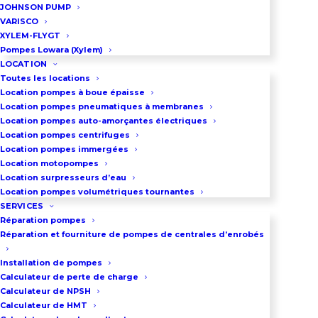
protection primordiale pour
JOHNSON PUMP
VARISCO
l’environnement et répondent aux
XYLEM-FLYGT
exigences réglementaires strictes
Pompes Lowara (Xylem)
en matière de prévention des
LOCATION
Toutes les locations
pollutions.
Location pompes à boue épaisse
Location pompes pneumatiques à membranes
Lorsqu’un bac de rétention se
Location pompes auto-amorçantes électriques
Location pompes centrifuges
remplit, que ce soit suite à un
Location pompes immergées
déversement accidentel, à des
Location motopompes
Location surpresseurs d’eau
précipitations ou lors d’opérations
Location pompes volumétriques tournantes
de nettoyage, il devient nécessaire
SERVICES
de le vider efficacement. Cette
Réparation pompes
Réparation et fourniture de pompes de centrales d’enrobés
opération, bien que semblant
simple en apparence, requiert une
Installation de pompes
Calculateur de perte de charge
réflexion technique approfondie
Calculateur de NPSH
pour sélectionner l’équipement le
Calculateur de HMT