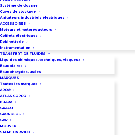
Système de dosage
Cuves de stockage
C’est quoi un bac de
Agitateurs industriels électriques
rétention ?
ACCESSOIRES
Moteurs et motoréducteurs
Coffrets électriques
Les bacs de rétention sont des
Robinetterie
Instrumentation
dispositifs de sécurité essentiels
TRANSFERT DE FLUIDES
dans de nombreux
Liquides chimiques, techniques, visqueux
environnements industriels,
Eaux claires
Eaux chargées, usées
conçus pour contenir les fuites ou
MARQUES
déversements accidentels de
Toutes les marques
ARO®
produits chimiques,
ATLAS COPCO
d’hydrocarbures ou d’autres
EBARA
GRACO
substances potentiellement
GRUNDFOS
dangereuses. Ces installations
GVR
MOUVEX
constituent une barrière de
SALMSON-WILO