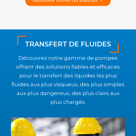
DÉCOUVRIR TOUTES LES MARQUES
TRANSFERT DE FLUIDES
Découvrez notre gamme de pompes
offrant des solutions fiables et efficaces
pour le transfert des liquides les plus
fluides aux plus visqueux, des plus simples
aux plus dangereux, des plus clairs aux
plus chargés.