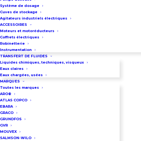
Système de dosage
Cuves de stockage
RÉPARER UNE POMPE
Agitateurs industriels électriques
ACCESSOIRES
Moteurs et motoréducteurs
Coffrets électriques
Robinetterie
Instrumentation
TRANSFERT DE FLUIDES
Liquides chimiques, techniques, visqueux
Eaux claires
Eaux chargées, usées
MARQUES
Toutes les marques
ARO®
ATLAS COPCO
EBARA
GRACO
GRUNDFOS
GVR
MOUVEX
NOS POMPES
SALMSON-WILO