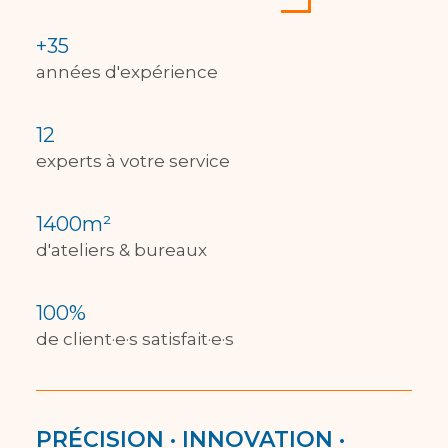
+
35
années d'expérience
12
experts à votre service
1400
m²
d'ateliers & bureaux
100
%
de client·e·s satisfait·e·s
PRÉCISION · INNOVATION ·