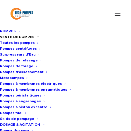
Panneau de gestion des cookies
POMPES
VENTE DE POMPES
TECH POMPES, SPÉCIALISTE DE
Toutes les pompes
LA POMPE
Pompes centrifuges
Surpresseurs d’Eau
Pompes de relevage
Votre partenaire de confiance en tant
Pompes de forage
que distributeur officiel des marques de
Pompes d’assèchement
Motopompes
pompes industrielles, offrant des
Pompes à membranes électriques
solutions de qualité supérieure pour
Pompes à membranes pneumatiques
Pompes péristaltiques
toutes vos applications de pompage.
Pompes à engrenages
Pompes à piston excentré
ACHETER UNE POMPE
Pompes fuel
Skids de pompage
DOSAGE & AGITATION
LOUER UNE POMPE
Pompe doseuse