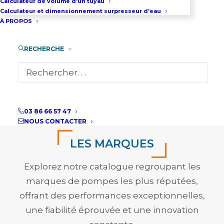
Calculateur de volume d’un tuyau
MEMBRANES
Calculateur et dimensionnement surpresseur d’eau
À PROPOS
RECHERCHE
DÉCOUVRIR TOUTES NOS POMPES
03 86 66 57 47
NOUS CONTACTER
LES MARQUES
Explorez notre catalogue regroupant les
marques de pompes les plus réputées,
offrant des performances exceptionnelles,
une fiabilité éprouvée et une innovation