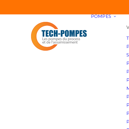
Panneau de gestion des cookies
POMPES
T
P
S
P
P
P
P