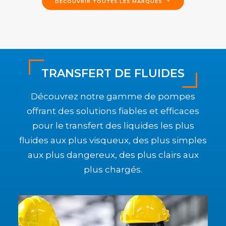
DÉCOUVRIR TOUTES LES MARQUES
TRANSFERT DE FLUIDES
Découvrez notre gamme de pompes
offrant des solutions fiables et efficaces
pour le transfert des liquides les plus
fluides aux plus visqueux, des plus simples
aux plus dangereux, des plus clairs aux
plus chargés.