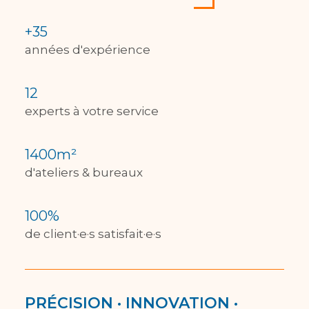
+
35
années d'expérience
12
experts à votre service
1400
m²
d'ateliers & bureaux
100
%
de client·e·s satisfait·e·s
PRÉCISION · INNOVATION ·