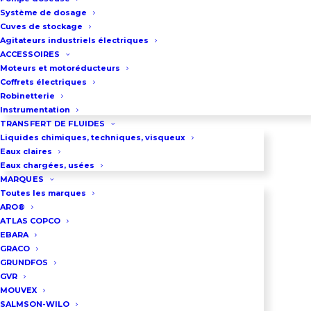
Système de dosage
Cuves de stockage
RÉPARER UNE POMPE
Agitateurs industriels électriques
ACCESSOIRES
Moteurs et motoréducteurs
Coffrets électriques
Robinetterie
Instrumentation
TRANSFERT DE FLUIDES
Liquides chimiques, techniques, visqueux
Eaux claires
Eaux chargées, usées
MARQUES
Toutes les marques
ARO®
ATLAS COPCO
EBARA
GRACO
GRUNDFOS
GVR
MOUVEX
NOS POMPES
SALMSON-WILO