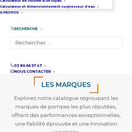
Calculateur de volume d’un tuyau
POMPES D’ASSÈCHEMENT
Calculateur et dimensionnement surpresseur d’eau
À PROPOS
RECHERCHE
DÉCOUVRIR TOUTES NOS POMPES
03 86 66 57 47
NOUS CONTACTER
LES MARQUES
Explorez notre catalogue regroupant les
marques de pompes les plus réputées,
offrant des performances exceptionnelles,
une fiabilité éprouvée et une innovation