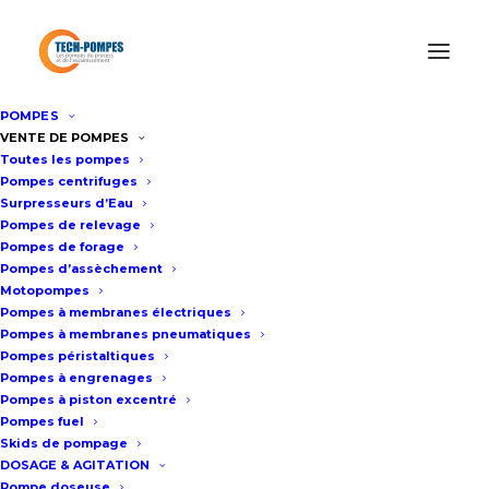
Panneau de gestion des cookies
POMPES
VENTE DE POMPES
TECH POMPES, SPÉCIALISTE DE
Toutes les pompes
LA POMPE
Pompes centrifuges
Surpresseurs d’Eau
Pompes de relevage
Votre partenaire de confiance en tant
Pompes de forage
que distributeur officiel des marques de
Pompes d’assèchement
Motopompes
pompes industrielles, offrant des
Pompes à membranes électriques
solutions de qualité supérieure pour
Pompes à membranes pneumatiques
Pompes péristaltiques
toutes vos applications de pompage.
Pompes à engrenages
Pompes à piston excentré
ACHETER UNE POMPE
Pompes fuel
Skids de pompage
DOSAGE & AGITATION
LOUER UNE POMPE
Pompe doseuse