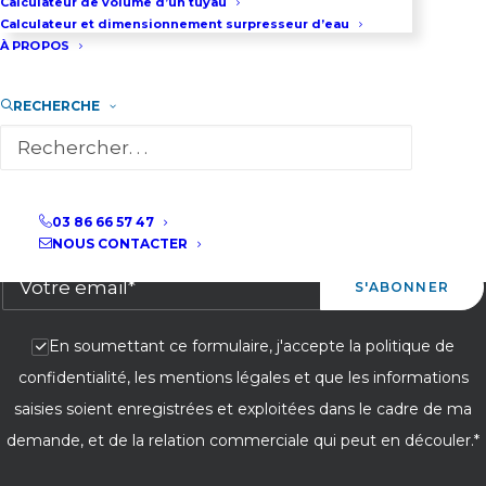
Calculateur de volume d’un tuyau
Calculateur et dimensionnement surpresseur d’eau
À PROPOS
RECHERCHE
03 86 66 57 47
ABONNEZ-VOUS À NOTRE NEWSLETTER
NOUS CONTACTER
En soumettant ce formulaire, j'accepte la politique de
confidentialité, les mentions légales et que les informations
saisies soient enregistrées et exploitées dans le cadre de ma
demande, et de la relation commerciale qui peut en découler.*