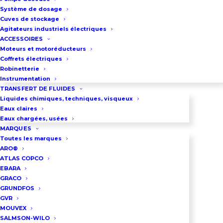
Système de dosage
Cuves de stockage
INFORMATIONS PRODUITS
Agitateurs industriels électriques
ACCESSOIRES
Moteurs et motoréducteurs
Coffrets électriques
Robinetterie
Ensemble tout inox.
Instrumentation
Pompe pneumatique à
TRANSFERT DE FLUIDES
Liquides chimiques, techniques, visqueux
membranes Graco Husky 1050,
Eaux claires
corps inox, membranes et billes
Eaux chargées, usées
MARQUES
en PTFE.
Toutes les marques
Cette pompe est montée sur un
ARO®
châssis en inox équipé de 4 roues
ATLAS COPCO
EBARA
directrices. Un bac de rétention
GRACO
permet de collecter les
GRUNDFOS
GVR
éventuelles égouttures liées aux
MOUVEX
opération de connection et
SALMSON-WILO