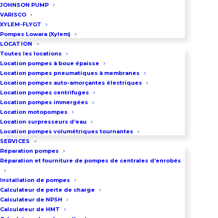
JOHNSON PUMP
déconnection des raccords
VARISCO
d’aspiration et de refoulement.
XYLEM-FLYGT
Pompes Lowara (Xylem)
Un régulateur de pression fixé sur
LOCATION
la poignée de traction permet la
Toutes les locations
Location pompes à boue épaisse
commande de la pompe
Location pompes pneumatiques à membranes
pneumatique. Cette pompe a été
Location pompes auto-amorçantes électriques
sélectionnée par EDF pour sa
Location pompes centrifuges
Location pompes immergées
grande robustesse et sa longévité
Location motopompes
légendaire.
Location surpresseurs d’eau
Location pompes volumétriques tournantes
SERVICES
Réparation pompes
VOIR LA PAGE DES SKIDS DE 
Réparation et fourniture de pompes de centrales d’enrobés
POMPAGE
Installation de pompes
Calculateur de perte de charge
Calculateur de NPSH
Calculateur de HMT