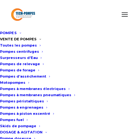
POMPES
Accueil
Informations produits
VENTE DE POMPES
Toutes les pompes
Fourniture d’une pompe pneumatique GRACO sur chariot
Pompes centrifuges
pour notre client EDF
Surpresseurs d’Eau
Pompes de relevage
Pompes de forage
Pompes d’assèchement
FOURNITURE D'UNE
Motopompes
POMPE PNEUMATIQUE
Pompes à membranes électriques
Pompes à membranes pneumatiques
GRACO SUR CHARIOT
Pompes péristaltiques
Pompes à engrenages
POUR NOTRE CLIENT
Pompes à piston excentré
Pompes fuel
EDF
Skids de pompage
DOSAGE & AGITATION
Pompe doseuse