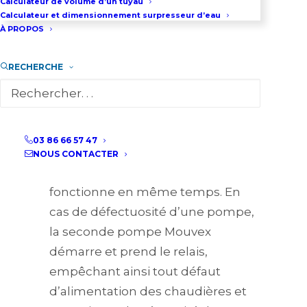
d’arrêt
Calculateur de volume d’un tuyau
Calculateur et dimensionnement surpresseur d’eau
À PROPOS
Pompe Mouvex de bouclage fuel
: Quel intérêt du groupe double?
RECHERCHE
L’intérêt principal du groupe
double est : « la sécurité ».
Le fonctionnement de la pompe
Mouvex double est un mode
03 86 66 57 47
Normal – Secours. Cela signifie
NOUS CONTACTER
qu’une seule des 2 pompes
fonctionne en même temps. En
cas de défectuosité d’une pompe,
la seconde pompe Mouvex
démarre et prend le relais,
empêchant ainsi tout défaut
d’alimentation des chaudières et