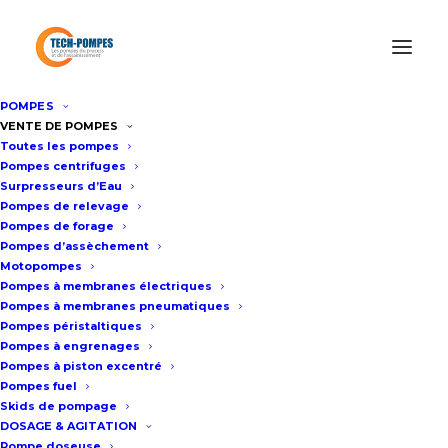
POMPES
Accueil
Informations produits
VENTE DE POMPES
Toutes les pompes
Groupe double MOUVEX de bouclage fuel
Pompes centrifuges
Surpresseurs d’Eau
Pompes de relevage
GROUPE DOUBLE
Pompes de forage
Pompes d’assèchement
MOUVEX DE
Motopompes
Pompes à membranes électriques
BOUCLAGE FUEL
Pompes à membranes pneumatiques
Pompes péristaltiques
Pompes à engrenages
Pompes à piston excentré
Pompes fuel
INFORMATIONS PRODUITS
Skids de pompage
DOSAGE & AGITATION
Pompe doseuse