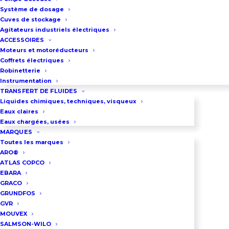
Système de dosage
Cuves de stockage
Pompe MOUVEX de bouclage
Agitateurs industriels électriques
fuel : Groupes doubles
ACCESSOIRES
Moteurs et motoréducteurs
Les pompes Mouvex de bouclage
Coffrets électriques
fuel sont utilisées pour maintenir
Robinetterie
Instrumentation
une circulation de fuel
TRANSFERT DE FLUIDES
domestique ou fuel lourd dans le
Liquides chimiques, techniques, visqueux
Eaux claires
circuit d’alimentation de la pompe
Eaux chargées, usées
Haute Pression de la chaudière.
MARQUES
Toutes les marques
Ces pompes de bouclage peuvent
ARO®
être fournies sous forme de
ATLAS COPCO
groupes simples (Une seule
EBARA
GRACO
pompe) ou sous forme de
GRUNDFOS
groupes de pompage doubles.
GVR
MOUVEX
SALMSON-WILO
Composition du groupe double