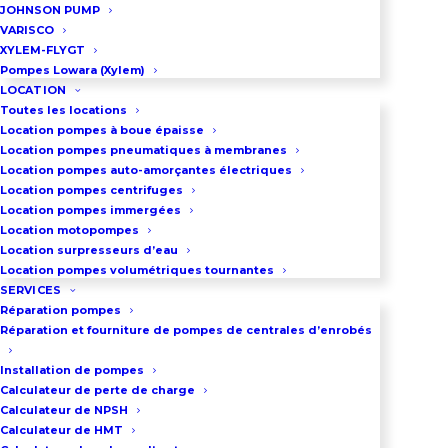
JOHNSON PUMP
MOUVEX
VARISCO
XYLEM-FLYGT
Les groupes doubles de bouclage
Pompes Lowara (Xylem)
fuel Mouvex sont composés de:
LOCATION
Toutes les locations
2 pompes de bouclage Mouvex:
Location pompes à boue épaisse
Location pompes pneumatiques à membranes
AP 150 – AP 300 – ABH – AGH – AFH
Location pompes auto-amorçantes électriques
1 collecteur d’aspiration
Location pompes centrifuges
Location pompes immergées
1 collecteur de refoulement
Location motopompes
2 Clapets Anti-Retour de
Location surpresseurs d’eau
Location pompes volumétriques tournantes
refoulement
SERVICES
2 vannes de refoulement
Réparation pompes
Réparation et fourniture de pompes de centrales d’enrobés
2 vannes d’aspiration
2 préfiltres de protection de
Installation de pompes
pompe
Calculateur de perte de charge
Calculateur de NPSH
1 manomètre équipé de sa vanne
Calculateur de HMT