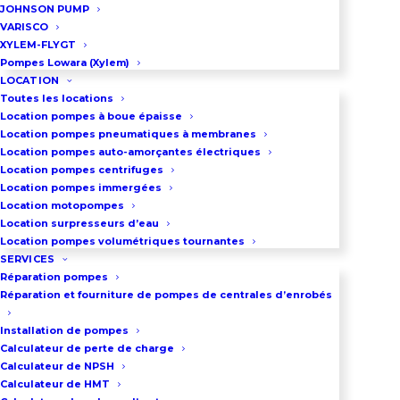
physiques distincts et présentant
JOHNSON PUMP
VARISCO
des caractéristiques
XYLEM-FLYGT
opérationnelles propres : Les
Pompes Lowara (Xylem)
LOCATION
pompes centrifuges – Les pompes
Toutes les locations
volumétriques.
Location pompes à boue épaisse
Location pompes pneumatiques à membranes
Pour vos besoins temporaires ou
Location pompes auto-amorçantes électriques
Location pompes centrifuges
pour essais, n’hésitez pas à
Location pompes immergées
consulter notre
service de
Location motopompes
Location surpresseurs d’eau
location de pompes
industrielles
Location pompes volumétriques tournantes
centrifuges ou volumétriques
SERVICES
Réparation pompes
proposant des solutions flexibles
Réparation et fourniture de pompes de centrales d’enrobés
et économiques pour tous vos
Installation de pompes
projets.
Calculateur de perte de charge
Calculateur de NPSH
Calculateur de HMT