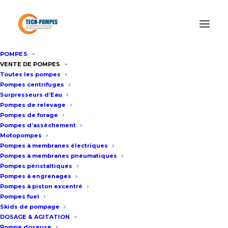
POMPES
Accueil
Informations produits
VENTE DE POMPES
Toutes les pompes
Pompe centrifuge ou pompe volumétrique ?
Pompes centrifuges
Surpresseurs d’Eau
Pompes de relevage
POMPE CENTRIFUGE
Pompes de forage
Pompes d’assèchement
OU POMPE
Motopompes
Pompes à membranes électriques
VOLUMÉTRIQUE ?
Pompes à membranes pneumatiques
Pompes péristaltiques
Pompes à engrenages
Pompes à piston excentré
Pompes fuel
INFORMATIONS PRODUITS
Skids de pompage
DOSAGE & AGITATION
Pompe doseuse