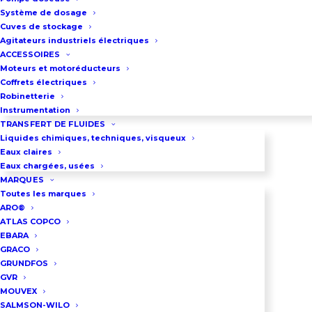
Système de dosage
Cuves de stockage
Dans l’univers des équipements
Agitateurs industriels électriques
industriels, les pompes
ACCESSOIRES
Moteurs et motoréducteurs
représentent des dispositifs
Coffrets électriques
fondamentaux pour le transfert de
Robinetterie
Instrumentation
fluides. Au cœur de nombreux
TRANSFERT DE FLUIDES
procédés industriels, ces
Liquides chimiques, techniques, visqueux
Eaux claires
équipements techniques se
Eaux chargées, usées
déclinent en différentes
MARQUES
Toutes les marques
technologies adaptées à des
ARO®
applications spécifiques. Les
ATLAS COPCO
pompes industrielles se divisent
EBARA
GRACO
principalement en deux grandes
GRUNDFOS
familles technologiques, chacune
GVR
MOUVEX
reposant sur des principes
SALMSON-WILO