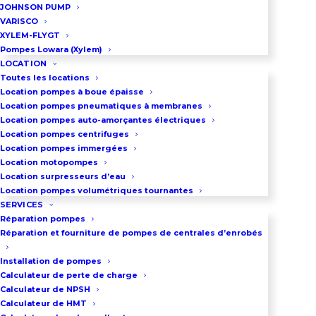
JOHNSON PUMP
VARISCO
XYLEM-FLYGT
DEMANDEZ UN DEVIS
Pompes Lowara (Xylem)
LOCATION
Toutes les locations
Location pompes à boue épaisse
03 86 66 57 47
Location pompes pneumatiques à membranes
Location pompes auto-amorçantes électriques
Location pompes centrifuges
Location pompes immergées
VOUS VOULEZ LOUER CETTE 
POMPE ?
Location motopompes
Location surpresseurs d’eau
Location pompes volumétriques tournantes
SERVICES
Réparation pompes
Réparation et fourniture de pompes de centrales d’enrobés
Groupe motopompe Atlas
Installation de pompes
Copco VAR 8 – Puissance et
Calculateur de perte de charge
fiabilité extrêmes
Calculateur de NPSH
Calculateur de HMT