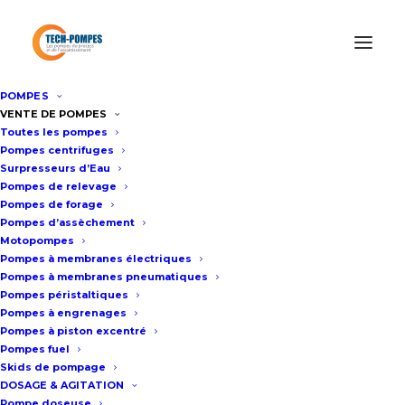
POMPES
Accueil
/
Motopompe Thermique Gros Débit
/
Motopompe
VENTE DE POMPES
Toutes les pompes
diesel 600m3/h VAR 8
Pompes centrifuges
Surpresseurs d’Eau
Pompes de relevage
Motopompe diesel 600m3/h
Pompes de forage
Pompes d’assèchement
VAR 8
Motopompes
Pompes à membranes électriques
Pompes à membranes pneumatiques
Fiche technique
Pompes péristaltiques
Pompes à engrenages
Pompes à piston excentré
Pompes fuel
Motopompe à eau diesel auto-
Skids de pompage
amorçante
DOSAGE & AGITATION
Pompe doseuse