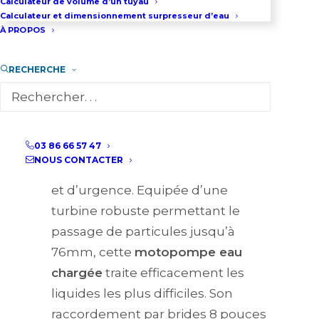
Calculateur de volume d’un tuyau
Le
groupe motopompe
Atlas
Calculateur et dimensionnement surpresseur d’eau
Copco VAR 8 définit de nouveaux
À PROPOS
standards en matière de
pompage thermique gros débit
RECHERCHE
avec ses 1400 m³/h et 2,9 bars de
pression. Cette
motopompe
diesel
4 temps répond aux
03 86 66 57 47
besoins les plus exigeants des
NOUS CONTACTER
grands chantiers d’infrastructure
et d’urgence. Équipée d’une
turbine robuste permettant le
passage de particules jusqu’à
76mm, cette
motopompe eau
chargée
traite efficacement les
liquides les plus difficiles. Son
raccordement par brides 8 pouces