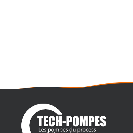
MOTOPOMPE THERMIQUE 125M3/H
VAR 3
- Débit maxi : 120 m3/h
- Pression maxi : 3,8 Bar