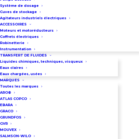
Raccordement par brides 8″
Système de dosage
Passage de particules jusqu’à
Cuves de stockage
Agitateurs industriels électriques
76mm
ACCESSOIRES
Pression maxi : 3.5 Bar
Moteurs et motoréducteurs
Coffrets électriques
Débit maxi : 560 m3/h
Robinetterie
Démarrage électrique
Instrumentation
Cet ensemble version TRAILER est
TRANSFERT DE FLUIDES
Liquides chimiques, techniques, visqueux
une version équipée d’un timon
Eaux claires
tractable dans le cadre de
Eaux chargées, usées
MARQUES
l’enceinte privée
Toutes les marques
Le réservoir d’une capacité de 420
ARO®
ATLAS COPCO
litres fait partie intégrante du
EBARA
châssis
GRACO
GRUNDFOS
Télécharger la présentation de la
GVR
MOUVEX
gamme
SALMSON-WILO