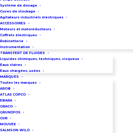
multicellulaires verticales
Système de dosage
Les pompes fonctionnent à
Cuves de stockage
Agitateurs industriels électriques
vitesse fixe.
ACCESSOIRES
Fonctionnement entièrement
Moteurs et motoréducteurs
Coffrets électriques
automatisé.
Robinetterie
Installation et mise en service
Instrumentation
simplifiées, sans nécessité de
TRANSFERT DE FLUIDES
Liquides chimiques, techniques, visqueux
programmation complexe.
Eaux claires
Homologué pour les applications
Eaux chargées, usées
MARQUES
d’eau potable.
Toutes les marques
Débit maxi : 255 m³/h
ARO®
ATLAS COPCO
Pression maxi : 12 bar
EBARA
GRACO
GRUNDFOS
Description du système
GVR
MOUVEX
Le groupe de surpression
SALMSON-WILO