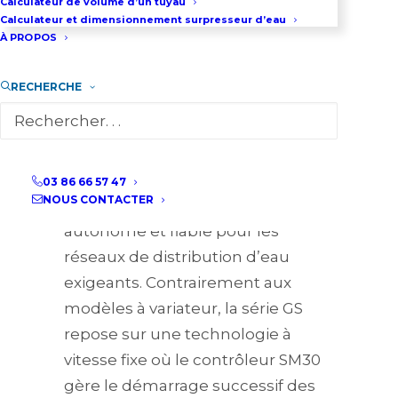
Calculateur de volume d’un tuyau
Calculateur et dimensionnement surpresseur d’eau
D.M. 174 pour les applications liées
À PROPOS
à l’eau potable. Ses capacités
techniques permettent
RECHERCHE
d’atteindre un débit de 630 m³/h
pour une hauteur manométrique
de 160 mètres.
La station de surpression Lowara
03 86 66 57 47
NOUS CONTACTER
GS constitue une solution
autonome et fiable pour les
réseaux de distribution d’eau
exigeants. Contrairement aux
modèles à variateur, la série GS
repose sur une technologie à
vitesse fixe où le contrôleur SM30
gère le démarrage successif des