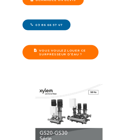
03 86 66 57 47
VOUS VOULEZ LOUER CE 
SURPRESSEUR D’EAU ?