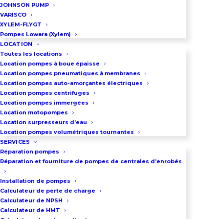
automatique série GS est
JOHNSON PUMP
VARISCO
configuré avec 2 à 3 pompes
XYLEM-FLYGT
multicellulaires verticales e-SV. Ce
Pompes Lowara (Xylem)
LOCATION
système fonctionne à vitesse fixe
Toutes les locations
pour garantir une robustesse
Location pompes à boue épaisse
Location pompes pneumatiques à membranes
mécanique maximale. Le pilotage
Location pompes auto-amorçantes électriques
est assuré par un contrôleur
Location pompes centrifuges
Location pompes immergées
électronique SM30 qui automatise
Location motopompes
l’ensemble du processus.
Location surpresseurs d’eau
Location pompes volumétriques tournantes
L’installation est facilitée par un
SERVICES
montage sur châssis pré-câblé en
Réparation pompes
usine. Ce matériel est entièrement
Réparation et fourniture de pompes de centrales d’enrobés
compatible avec les protocoles de
Installation de pompes
gestion technique du bâtiment via
Calculateur de perte de charge
Calculateur de NPSH
une liaison Modbus. Il bénéficie
Calculateur de HMT
des homologations ACS, WRAS et