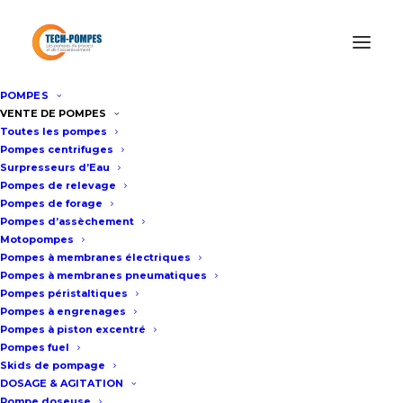
POMPES
Accueil
/
Surpresseur Eau Professionnel
/
Surpresseur eau gros
VENTE DE POMPES
Toutes les pompes
débit GS 250m3/h – 12BAR
Pompes centrifuges
Surpresseurs d’Eau
Pompes de relevage
Surpresseur eau gros débit GS
Pompes de forage
Pompes d’assèchement
250m3/h – 12BAR
Motopompes
Pompes à membranes électriques
Pompes à membranes pneumatiques
Fiche technique
Pompes péristaltiques
Pompes à engrenages
Pompes à piston excentré
Pompes fuel
Surpresseur d’eau GSD30/66SV4
Skids de pompage
Équipé de 3 pompes
DOSAGE & AGITATION
Pompe doseuse