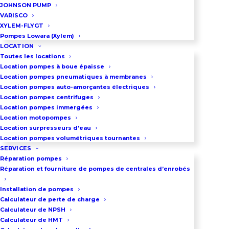
JOHNSON PUMP
pompes à engrenages, 2 filtres
VARISCO
amont, 2 clapets anti-retours aval
XYLEM-FLYGT
et 4 vannes de sectionnement. La
Pompes Lowara (Xylem)
LOCATION
seconde pompe vient sécuriser le
Toutes les locations
débit en cas de défaillance de la
Location pompes à boue épaisse
Location pompes pneumatiques à membranes
première pompe. Ces groupes
Location pompes auto-amorçantes électriques
doubles sont positionnés en
Location pompes centrifuges
Location pompes immergées
aspiration de cuves enterrées. Ils
Location motopompes
délivrent un débit de 3180
Location surpresseurs d’eau
Location pompes volumétriques tournantes
litre/heure à 7 bar.
SERVICES
Réparation pompes
Réparation et fourniture de pompes de centrales d’enrobés
VOIR LA PAGE DES POMPES À 
ENGRENAGES
Installation de pompes
Calculateur de perte de charge
Calculateur de NPSH
Calculateur de HMT