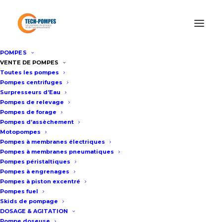
POMPES
Accueil
Informations produits
VENTE DE POMPES
Toutes les pompes
Réalisation de 3 groupes doubles à engrenages externes
Pompes centrifuges
pour transfert de gazole
Surpresseurs d’Eau
Pompes de relevage
Pompes de forage
Pompes d’assèchement
RÉALISATION DE 3
Motopompes
GROUPES DOUBLES À
Pompes à membranes électriques
Pompes à membranes pneumatiques
ENGRENAGES
Pompes péristaltiques
Pompes à engrenages
EXTERNES POUR
Pompes à piston excentré
Pompes fuel
TRANSFERT DE
Skids de pompage
DOSAGE & AGITATION
GAZOLE
Pompe doseuse