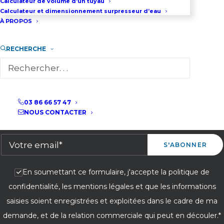
Calculateur de volume d’un tuyau
Calculateur et dimensionnement surpresseur d’eau
À PROPOS
RECHERCHE
03 86 66 57 47
NOUS CONTACTER
ABONNEZ-VOUS À NOTRE NEWSLETTER
En soumettant ce formulaire, j'accepte la politique de
confidentialité, les mentions légales et que les informations
saisies soient enregistrées et exploitées dans le cadre de ma
demande, et de la relation commerciale qui peut en découler.*