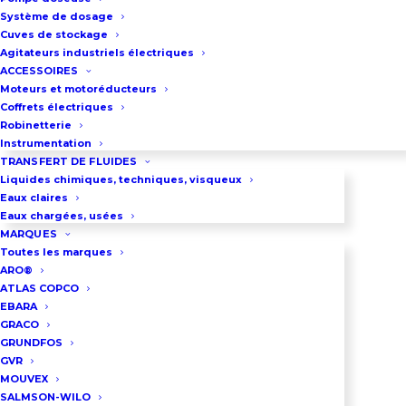
Système de dosage
Cuves de stockage
Agitateurs industriels électriques
ACCESSOIRES
INFORMATIONS PRODUITS
Moteurs et motoréducteurs
Coffrets électriques
Robinetterie
Instrumentation
TRANSFERT DE FLUIDES
Par l’intermédiaire d’un de nos
Liquides chimiques, techniques, visqueux
clients installateur, nous venons
Eaux claires
de fournir 3 groupes doubles de
Eaux chargées, usées
MARQUES
transfert de gazole. Ces pompes
Toutes les marques
sont destinées à alimenter les
ARO®
ATLAS COPCO
salles d’essais de moteurs diesel
EBARA
d’un célèbre fabricant de tracteurs
GRACO
GRUNDFOS
routiers.
GVR
MOUVEX
Chaque groupe est équipé de 2
SALMSON-WILO