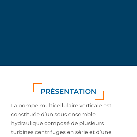
POMPE MULTICELLULAIRE SALMSON-
WILO MULTI V ET NEXIS
Débit maxi : 140 m3/h
Pression maxi : 28 bar
PRÉSENTATION
La pompe multicellulaire verticale est
constituée d’un sous ensemble
hydraulique composé de plusieurs
turbines centrifuges en série et d’une