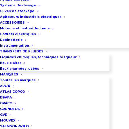
Système de dosage
Cuves de stockage
Agitateurs industriels électriques
ACCESSOIRES
Moteurs et motoréducteurs
Coffrets électriques
Robinetterie
Instrumentation
TRANSFERT DE FLUIDES
Liquides chimiques, techniques, visqueux
Eaux claires
Eaux chargées, usées
MARQUES
Toutes les marques
ARO®
ATLAS COPCO
EBARA
POMPE MULTICELLULAIRE LOWARA
GRACO
(XYLEM) 3SV05
GRUNDFOS
GVR
MOUVEX
Débit maxi : 4.4 m³/h
SALMSON-WILO