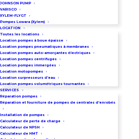
Pression maxi : 3.6 bar
JOHNSON PUMP
Puissance : 0.55 kW
VARISCO
XYLEM-FLYGT
A partir de 675 € HT
Pompes Lowara (Xylem)
LOCATION
Toutes les locations
Location pompes à boue épaisse
Location pompes pneumatiques à membranes
Location pompes auto-amorçantes électriques
Location pompes centrifuges
Location pompes immergées
Location motopompes
Location surpresseurs d’eau
Location pompes volumétriques tournantes
SERVICES
Réparation pompes
Réparation et fourniture de pompes de centrales d’enrobés
Installation de pompes
Calculateur de perte de charge
Calculateur de NPSH
Calculateur de HMT