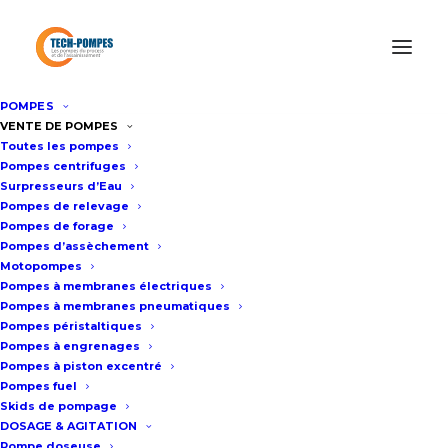
POMPES
Accueil
Pompes centrifuges
Pompes multicellulaires
VENTE DE POMPES
Toutes les pompes
Pompes centrifuges
Surpresseurs d’Eau
POMPES
Pompes de relevage
Pompes de forage
MULTICELLULAIRES
Pompes d’assèchement
Motopompes
Pompes à membranes électriques
Pompes à membranes pneumatiques
NOTRE GAMME DE POMPES
Pompes péristaltiques
Pompes à engrenages
MULTICELLULAIRES
Pompes à piston excentré
Pompes fuel
Skids de pompage
DOSAGE & AGITATION
Pompe doseuse