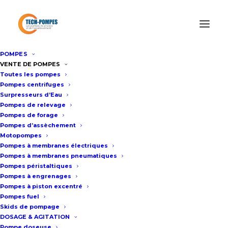
POMPES
Accueil
/
Pompes centrifuges
/
Pompes multicellulaires
/
VENTE DE POMPES
Toutes les pompes
Pompe multicellulaire verticale EBARA EVMS
Pompes centrifuges
Surpresseurs d’Eau
Pompes de relevage
Pompe multicellulaire verticale
Pompes de forage
Pompes d’assèchement
EBARA EVMS
Motopompes
Pompes à membranes électriques
Pompes à membranes pneumatiques
Fiche technique
Pompes péristaltiques
Pompes à engrenages
Pompes à piston excentré
Performances hydrauliques de la
Pompes fuel
pompe multicellulaire
Skids de pompage
DOSAGE & AGITATION
Pompe doseuse