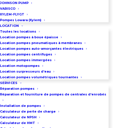
JOHNSON PUMP
Elastomères : EPDM ou FPM
VARISCO
XYLEM-FLYGT
Garniture mécanique :
Pompes Lowara (Xylem)
Carbone/Carbure de silicium –
LOCATION
Toutes les locations
Carbure de silicium/Carbure de
Location pompes à boue épaisse
silicium
Location pompes pneumatiques à membranes
Location pompes auto-amorçantes électriques
Voir la vidéo de présentation
Location pompes centrifuges
Location pompes immergées
Location motopompes
Télécharger la fiche technique
Location surpresseurs d’eau
Location pompes volumétriques tournantes
SERVICES
Réparation pompes
DEMANDEZ UN DEVIS
Réparation et fourniture de pompes de centrales d’enrobés
Installation de pompes
Calculateur de perte de charge
03 86 66 57 47
Calculateur de NPSH
Calculateur de HMT