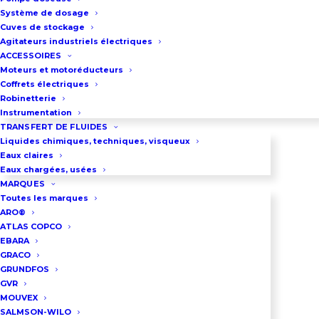
Débit : jusqu’à 90 m³/h
Système de dosage
Hauteur manométrique : jusqu’à
Cuves de stockage
Agitateurs industriels électriques
350 m
ACCESSOIRES
Alimentation : mono et triphasé 50
Moteurs et motoréducteurs
Coffrets électriques
et 60 Hz
Robinetterie
Puissance : de 0,37 kW jusqu’à 45
Instrumentation
kW
TRANSFERT DE FLUIDES
Liquides chimiques, techniques, visqueux
Pression de service maximum : 40
Eaux claires
bar
Eaux chargées, usées
MARQUES
Température du liquide : de -30 °C
Toutes les marques
à 140 °C
ARO®
ATLAS COPCO
EBARA
Construction de la pompe
GRACO
multicellulaire
GRUNDFOS
GVR
Corps de pompe, diffuseurs,
MOUVEX
SALMSON-WILO
turbines et arbre : Inox 304 ou 316L