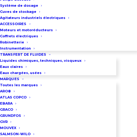
centrifuges de surface. Il peut être
Système de dosage
Cuves de stockage
embarqué sur le moteur de la
Agitateurs industriels électriques
pompe ou installé en position
ACCESSOIRES
Moteurs et motoréducteurs
murale.
Coffrets électriques
Robinetterie
Hydrovar permet, par
Instrumentation
l’intermédiaire d’un capteur, de
TRANSFERT DE FLUIDES
Liquides chimiques, techniques, visqueux
faire fonctionner les pompes
Eaux claires
Lowara en maintien de pression
Eaux chargées, usées
MARQUES
ou maintien de niveau ou
Toutes les marques
maintien de température.
ARO®
ATLAS COPCO
EBARA
Pour moteur 1,5 Kw
GRACO
Tension : 380-460±15%
GRUNDFOS
Courant de sortie maximum : 4,1 A
GVR
MOUVEX
Fréquence de sortie : 15 à 70 Hz
SALMSON-WILO