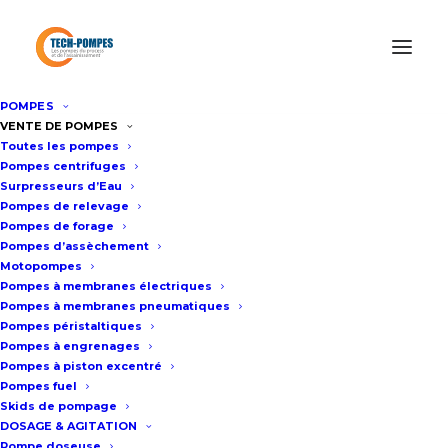
POMPES
Accueil
/
Tous les produits
/
Hydrovar LOWARA (XYLEM)
VENTE DE POMPES
Toutes les pompes
HVL4.015
Pompes centrifuges
Surpresseurs d’Eau
Pompes de relevage
Hydrovar LOWARA (XYLEM)
Pompes de forage
Pompes d’assèchement
HVL4.015
Motopompes
Pompes à membranes électriques
Pompes à membranes pneumatiques
Fiche technique
Pompes péristaltiques
Pompes à engrenages
Pompes à piston excentré
Hydrovar est le variateur de
Pompes fuel
fréquence Lowara destiné à la
Skids de pompage
DOSAGE & AGITATION
variation de vitesse des pompes
Pompe doseuse