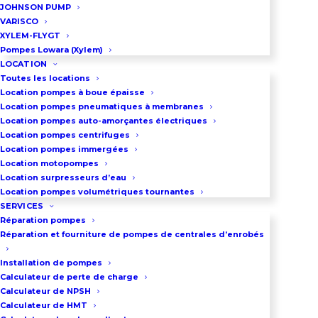
JOHNSON PUMP
Les avantages d’Hydrovar Lowara :
VARISCO
XYLEM-FLYGT
Pompes Lowara (Xylem)
Courant de démarrage plus faible
LOCATION
Réduction du stress mécanique
Toutes les locations
Location pompes à boue épaisse
Flexibilité de fonctionnement
Location pompes pneumatiques à membranes
Niveaux de bruit réduits
Location pompes auto-amorçantes électriques
Retour sur investissement par
Location pompes centrifuges
Location pompes immergées
économies d’énergie et coûts
Location motopompes
d’entretien
Location surpresseurs d’eau
Location pompes volumétriques tournantes
SERVICES
Réparation pompes
DEMANDEZ UN DEVIS
Réparation et fourniture de pompes de centrales d’enrobés
Installation de pompes
Calculateur de perte de charge
03 86 66 57 47
Calculateur de NPSH
Calculateur de HMT