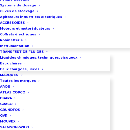
variateur de fréquence alimenté
Système de dosage
en 230V monophasé
Cuves de stockage
Agitateurs industriels électriques
Débit maxi : 15 m3/h
ACCESSOIRES
Pression maxi : 6,3 bar
Moteurs et motoréducteurs
Coffrets électriques
Raccordement par brides ou par
Robinetterie
raccords symétriques DN40.
Instrumentation
Ce surpresseur équipé d’un
TRANSFERT DE FLUIDES
Liquides chimiques, techniques, visqueux
variateur de fréquence est asservi
Eaux claires
à une sonde 4-20 mA. Son
Eaux chargées, usées
MARQUES
accélération est progressive et sa
Toutes les marques
vitesse s’adapte exactement au
ARO®
ATLAS COPCO
besoin.
EBARA
Cet ensemble est équipé de
GRACO
GRUNDFOS
vannes d’arrêt, d’un Clapet Anti
GVR
Retour et d’un réservoir à vessie de
MOUVEX
24 litres
SALMSON-WILO