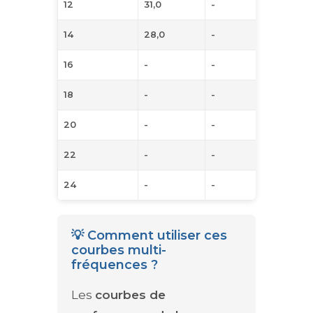
12
31,0
-
-
14
28,0
-
-
16
-
-
-
18
-
-
-
20
-
-
-
22
-
-
-
24
-
-
-
💡 Comment utiliser ces
courbes multi-
fréquences ?
Les
courbes de