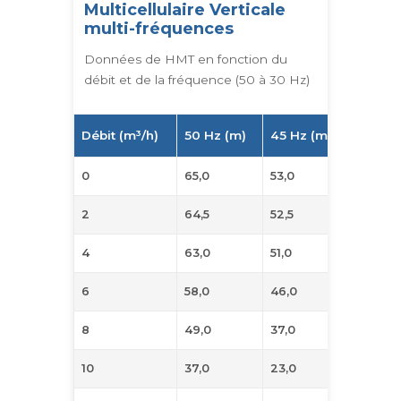
Multicellulaire Verticale
multi-fréquences
Données de HMT en fonction du
débit et de la fréquence (50 à 30 Hz)
Débit (m³/h)
50 Hz (m)
45 Hz (m)
40 Hz 
0
65,0
53,0
42,0
2
64,5
52,5
41,5
4
63,0
51,0
40,0
6
58,0
46,0
35,0
8
49,0
37,0
26,0
10
37,0
23,0
-