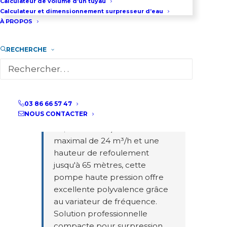
Calculateur de volume d’un tuyau
Calculateur et dimensionnement surpresseur d’eau
À PROPOS
Pompe multicellulaire
verticale haute pression avec
RECHERCHE
variateur de fréquence
- Ce
graphique interactif présente
les courbes de performance
complètes de la pompe
multicellulaire verticale à 5
03 86 66 57 47
NOUS CONTACTER
fréquences réglables (50, 45,
40, 35 et 30 Hz). Avec un débit
maximal de 24 m³/h et une
hauteur de refoulement
jusqu'à 65 mètres, cette
pompe haute pression offre
excellente polyvalence grâce
au variateur de fréquence.
Solution professionnelle
compacte pour surpression