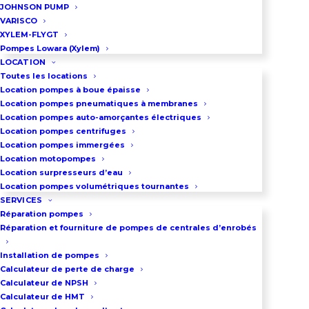
JOHNSON PUMP
LOC4968
VARISCO
XYLEM-FLYGT
Pompes Lowara (Xylem)
LOCATION
DEMANDEZ UN DEVIS
Toutes les locations
Location pompes à boue épaisse
Location pompes pneumatiques à membranes
Location pompes auto-amorçantes électriques
03 86 66 57 47
Location pompes centrifuges
Location pompes immergées
Location motopompes
Location surpresseurs d’eau
VOUS VOULEZ ACHETER UN 
SURPRESSEUR D’EAU ?
Location pompes volumétriques tournantes
SERVICES
Réparation pompes
Réparation et fourniture de pompes de centrales d’enrobés
Installation de pompes
Courbes de Performance -
Calculateur de perte de charge
Pompe Multicellulaire
Calculateur de NPSH
Verticale
Calculateur de HMT