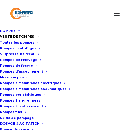
POMPES
Accueil
/
Location de pompes
/
Location surpresseur d’eau
/
VENTE DE POMPES
Toutes les pompes
Location pompe de surpression 15m3/h – 6bar
Pompes centrifuges
Surpresseurs d’Eau
Pompes de relevage
Location pompe de surpression
Pompes de forage
Pompes d’assèchement
15m3/h – 6bar
Motopompes
Pompes à membranes électriques
Pompes à membranes pneumatiques
Fiche technique
Pompes péristaltiques
Pompes à engrenages
Pompes à piston excentré
Pompes fuel
Construction inox
Skids de pompage
Moteur 2,2 Kw équipé d’un
DOSAGE & AGITATION
Pompe doseuse