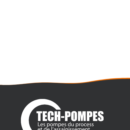
LOCATION SURPRESSEUR D’EAU
MULTI-POMPES
- Débit maxi : 300 m3/h
- Pression maxi : 15 bar