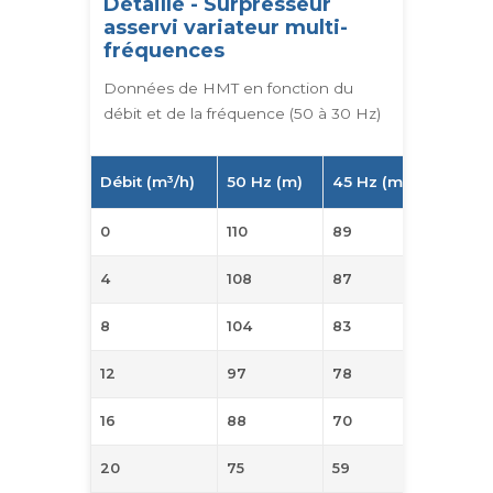
Détaillé - Surpresseur
asservi variateur multi-
fréquences
Données de HMT en fonction du
débit et de la fréquence (50 à 30 Hz)
Débit (m³/h)
50 Hz (m)
45 Hz (m)
40 Hz 
0
110
89
70
4
108
87
68
8
104
83
65
12
97
78
60
16
88
70
53
20
75
59
44