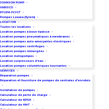
JOHNSON PUMP
03 86 66 57 47
VARISCO
XYLEM-FLYGT
Pompes Lowara (Xylem)
LOCATION
Toutes les locations
VOUS VOULEZ ACHETER UN 
SURPRESSEUR D’EAU ?
Location pompes à boue épaisse
Location pompes pneumatiques à membranes
Location pompes auto-amorçantes électriques
Location pompes centrifuges
Location pompes immergées
Location motopompes
Courbes de Performance -
Location surpresseurs d’eau
Surpresseur à Variateur de
Location pompes volumétriques tournantes
Fréquence
SERVICES
Réparation pompes
Réparation et fourniture de pompes de centrales d’enrobés
Surpresseur d'eau
Installation de pompes
multicellulaire vertical asservi
Calculateur de perte de charge
Calculateur de NPSH
à variateur de fréquence
- Ce
Calculateur de HMT
graphique interactif présente