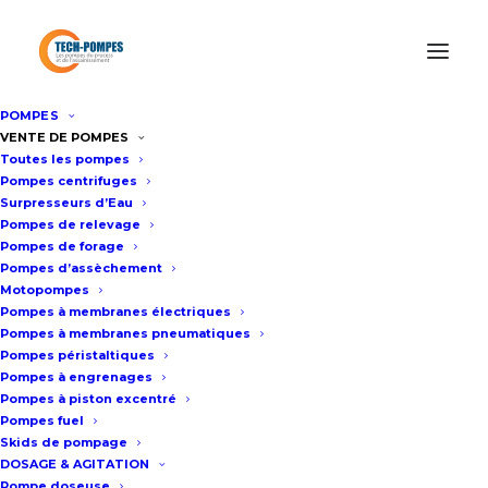
POMPES
Accueil
/
Location de pompes
/
Location surpresseur d’eau
/
VENTE DE POMPES
Toutes les pompes
Location surpresseur d’eau 30m3/h – 11bar
Pompes centrifuges
Surpresseurs d’Eau
Pompes de relevage
Location surpresseur d’eau
Pompes de forage
Pompes d’assèchement
30m3/h – 11bar
Motopompes
Pompes à membranes électriques
Pompes à membranes pneumatiques
Fiche technique
Pompes péristaltiques
Pompes à engrenages
Pompes à piston excentré
Pompes fuel
Construction inox
Skids de pompage
Moteur 7.5 Kw équipé d’un
DOSAGE & AGITATION
Pompe doseuse