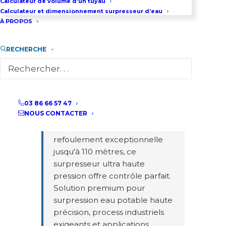
Calculateur de volume d’un tuyau
les courbes de performance
Calculateur et dimensionnement surpresseur d’eau
complètes du surpresseur
À PROPOS
d'eau multicellulaire vertical
avec asservissement intelligent
RECHERCHE
à variateur de fréquence.
Courbes disponibles à 5
fréquences réglables (50, 45,
40, 35 et 30 Hz) permettant
adaptation précise aux besoins
03 86 66 57 47
NOUS CONTACTER
réels. Avec un débit maximal
de 30 m³/h et une hauteur de
refoulement exceptionnelle
jusqu'à 110 mètres, ce
surpresseur ultra haute
pression offre contrôle parfait.
Solution premium pour
surpression eau potable haute
précision, process industriels
exigeants et applications