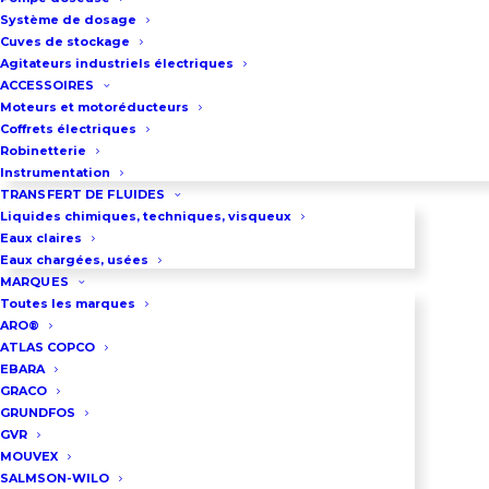
variateur de fréquence
Système de dosage
Débit maxi : 29 m3/h
Cuves de stockage
Agitateurs industriels électriques
Pression maxi: 10.8 bar
ACCESSOIRES
Raccordement par brides ou par
Moteurs et motoréducteurs
Coffrets électriques
raccords symétriques DN50.
Robinetterie
Ce surpresseur équipé d’un
Instrumentation
variateur de fréquence est asservi
TRANSFERT DE FLUIDES
Liquides chimiques, techniques, visqueux
à une sonde 4-20 mA. Son
Eaux claires
accélération est progressive et sa
Eaux chargées, usées
MARQUES
vitesse s’adapte exactement au
Toutes les marques
besoin.
ARO®
ATLAS COPCO
LOC4965
EBARA
GRACO
GRUNDFOS
DEMANDEZ UN DEVIS
GVR
MOUVEX
SALMSON-WILO