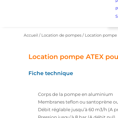
P
P
S
Accueil
/
Location de pompes
/
Location pompe
Location pompe ATEX pou
Fiche technique
Corps de la pompe en aluminium
Membranes teflon ou santoprène ou 
Débit réglable jusqu’à 60 m3/h (A pr
Pression jusqu’à 8 bar (A débit nul)