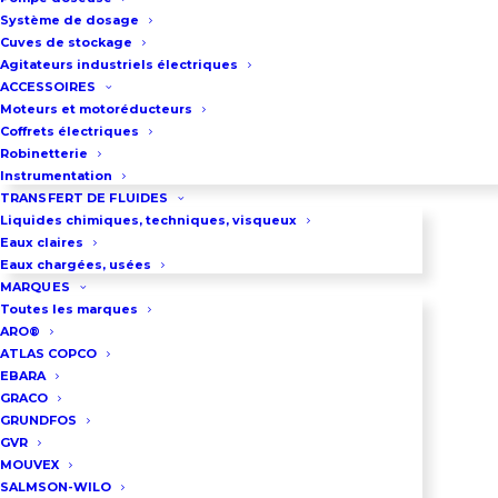
Pression : jusqu’à 12 bar
Système de dosage
Puissance moteur : de 0,37 Kw
Cuves de stockage
Agitateurs industriels électriques
jusqu’à 37 Kw 50 – 60 Hz
ACCESSOIRES
Entrainement de la pompe par
Moteurs et motoréducteurs
Coffrets électriques
moteur entrainement direct ou
Robinetterie
motoréducteur
Instrumentation
Vitesses moteur pour
TRANSFERT DE FLUIDES
Liquides chimiques, techniques, visqueux
entrainement direct : 750 – 1000 –
Eaux claires
1500 Tr/min
Eaux chargées, usées
MARQUES
Vitesse motoréducteur : Toutes
Toutes les marques
les vitesses possibles jusqu’à
ARO®
ATLAS COPCO
1500Tr/min
EBARA
Assemblage sur socle de la
GRACO
GRUNDFOS
pompe avec moteur ou
GVR
motoréducteur normalisés B3. Un
MOUVEX
accouplement semi élastique est
SALMSON-WILO