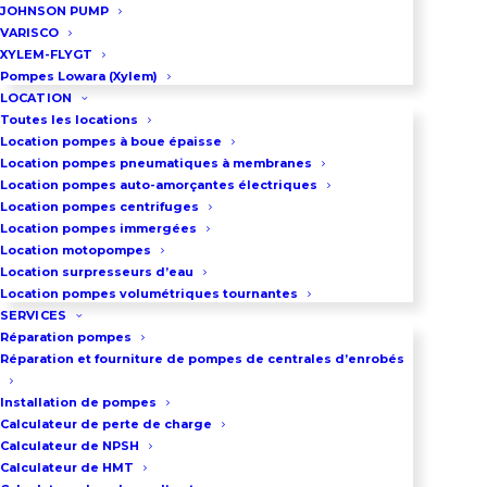
JOHNSON PUMP
fixé entre les 2 arbres pompe et
VARISCO
motorisation
XYLEM-FLYGT
Pompes Lowara (Xylem)
La construction standard se
LOCATION
compose de : corps et couvercle
Toutes les locations
Location pompes à boue épaisse
en fonte, arbres et engrenages en
Location pompes pneumatiques à membranes
acier, joints en Viton, bagues en
Location pompes auto-amorçantes électriques
Location pompes centrifuges
acier-bronze-PTFE et garniture
Location pompes immergées
mécanique en
Location motopompes
Location surpresseurs d’eau
céramique/graphite joints Viton.
Location pompes volumétriques tournantes
SERVICES
Télécharger la fiche technique
Réparation pompes
Réparation et fourniture de pompes de centrales d’enrobés
Installation de pompes
DEMANDEZ UN DEVIS
Calculateur de perte de charge
Calculateur de NPSH
Calculateur de HMT