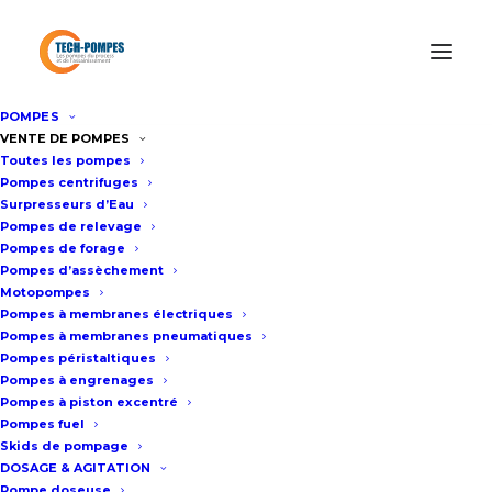
POMPES
Accueil
/
Pompes à engrenages
/
Pompe TG 15-50
VENTE DE POMPES
Toutes les pompes
Pompes centrifuges
Surpresseurs d’Eau
Pompe TG 15-50
Pompes de relevage
Pompes de forage
Pompes d’assèchement
Fiche technique
Motopompes
Pompes à membranes électriques
Pompes à membranes pneumatiques
Pompes péristaltiques
Raccordement par brides DN50
Pompes à engrenages
Pompes à piston excentré
PN16
Pompes fuel
Cylindrée : 0,15 litre/tour
Skids de pompage
DOSAGE & AGITATION
Vitesse maxi : 1450 Tr/min
Pompe doseuse