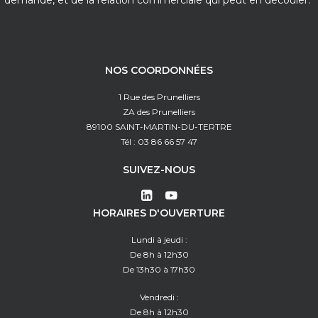
demande, et de la relation commerciale qui peut en découler.*
NOS COORDONNÉES
1 Rue des Prunelliers
ZA des Prunelliers
89100 SAINT-MARTIN-DU-TERTRE
Tél : 03 86 66 57 47
SUIVEZ-NOUS
HORAIRES D'OUVERTURE
Lundi à jeudi :
De 8h à 12h30
De 13h30 à 17h30
Vendredi :
De 8h à 12h30