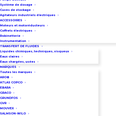
Débit à 1450 Tr/min à pression
Système de dosage
Cuves de stockage
nulle : 12.6 m3/h
Agitateurs industriels électriques
ACCESSOIRES
Télécharger la documentation
Moteurs et motoréducteurs
TopGear
Coffrets électriques
Robinetterie
Instrumentation
TRANSFERT DE FLUIDES
DEMANDEZ UN DEVIS
Liquides chimiques, techniques, visqueux
Eaux claires
Eaux chargées, usées
MARQUES
03 86 66 57 47
Toutes les marques
ARO®
ATLAS COPCO
EBARA
GRACO
GRUNDFOS
GVR
MOUVEX
SALMSON-WILO