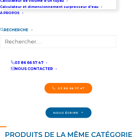
Calculateur de volume d’un tuyau
Contactez-nous dès maintenant pour
Calculateur et dimensionnement surpresseur d’eau
obtenir de plus amples renseignements
À PROPOS
sur nos produits de pointe et nos services
RECHERCHE
complets. Notre équipe est prête à
répondre à toutes vos questions et à vous
fournir l'expertise dont vous avez besoin
pour faire le meilleur choix pour votre
03 86 66 57 47
entreprise.
NOUS CONTACTER
03 86 66 57 47
NOUS ÉCRIRE
PRODUITS DE LA MÊME CATÉGORIE