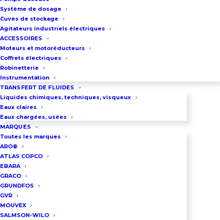
jusqu’à 31 m3/h et une pression de
Système de dosage
10 bar.
Cuves de stockage
Agitateurs industriels électriques
Cette pompe est équipée d’un
ACCESSOIRES
bypass simple ou double.
Moteurs et motoréducteurs
Coffrets électriques
Raccordement par brides DN80
Robinetterie
PN6 ou PN10/16
Instrumentation
Pompe réversible
TRANSFERT DE FLUIDES
Liquides chimiques, techniques, visqueux
Eaux claires
Télécharger la brochure
Eaux chargées, usées
MARQUES
Toutes les marques
ARO®
DEMANDEZ UN DEVIS
ATLAS COPCO
EBARA
GRACO
GRUNDFOS
03 86 66 57 47
GVR
MOUVEX
SALMSON-WILO