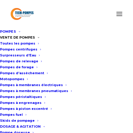
POMPES
Accueil
/
Pompe MOUVEX à piston excentré
/
Pompe à piston
VENTE DE POMPES
Toutes les pompes
excentré Mouvex AM
Pompes centrifuges
Surpresseurs d’Eau
Pompes de relevage
Pompe à piston excentré
Pompes de forage
Pompes d’assèchement
Mouvex AM
Motopompes
Pompes à membranes électriques
Pompes à membranes pneumatiques
Fiche technique
Pompes péristaltiques
Pompes à engrenages
Pompes à piston excentré
Pompes fuel
La pompe Mouvex AM (Nouveau
Skids de pompage
modèle A31) permet un débit
DOSAGE & AGITATION
Pompe doseuse