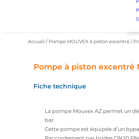
P
P
S
Accueil
/
Pompe MOUVEX à piston excentré
/
Po
Pompe à piston excentré
Fiche technique
La pompe Mouvex AZ permet un débit
bar.
Cette pompe est équipée d’un bypass
Raccordement par brides DN20 PN