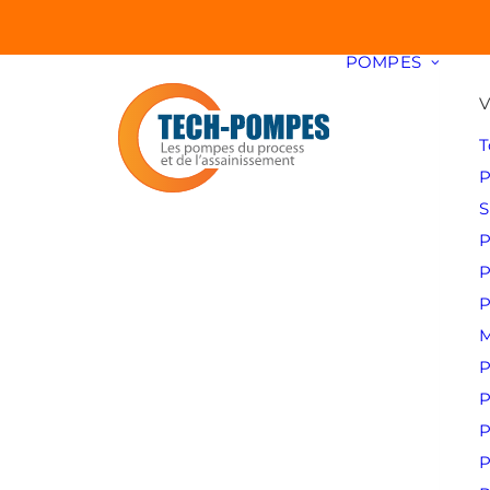
POMPES
V
T
P
S
P
P
P
M
P
P
P
P