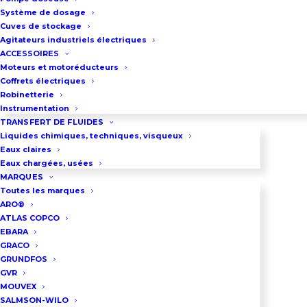
Système de dosage
La pompe de dosage à
Cuves de stockage
entrainement électromagnétique
Agitateurs industriels électriques
ACCESSOIRES
régulé.
Moteurs et motoréducteurs
Cette pompe se décline en 7
Coffrets électriques
Robinetterie
modèles permettant une plage
Instrumentation
de débit de 7.5 litre/heure à 75
TRANSFERT DE FLUIDES
Liquides chimiques, techniques, visqueux
litres/heure.
Eaux claires
Pression de 2 à 25 bar.
Eaux chargées, usées
MARQUES
La hauteur d’aspiration varie, en
Toutes les marques
fonction du modèle de pompe, de
ARO®
ATLAS COPCO
2 à 5 mètres.
EBARA
La tête de dosage peut être
GRACO
fournie en Verre acrylique, PVDF,
GRUNDFOS
GVR
Acier inoxydable
MOUVEX
SALMSON-WILO