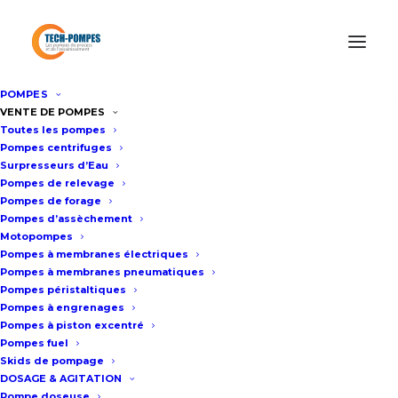
POMPES
Accueil
/
Pompe doseuse
/
Pompe doseuse
VENTE DE POMPES
Toutes les pompes
électromagnétique PROMINENT Delta
Pompes centrifuges
Surpresseurs d’Eau
Pompes de relevage
Pompe doseuse
Pompes de forage
Pompes d’assèchement
électromagnétique
Motopompes
PROMINENT Delta
Pompes à membranes électriques
Pompes à membranes pneumatiques
Pompes péristaltiques
Fiche technique
Pompes à engrenages
Pompes à piston excentré
Pompes fuel
Pompe doseuse
Skids de pompage
DOSAGE & AGITATION
électromagnétique à membrane
Pompe doseuse