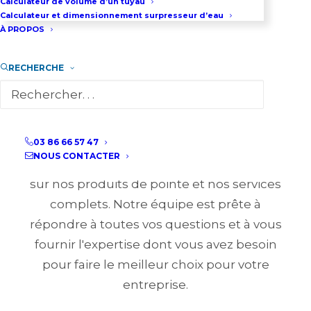
Calculateur de volume d’un tuyau
Calculateur et dimensionnement surpresseur d’eau
À PROPOS
RECHERCHE
BESOIN D'INFORMATIONS ?
03 86 66 57 47
Contactez-nous dès maintenant pour
NOUS CONTACTER
obtenir de plus amples renseignements
sur nos produits de pointe et nos services
complets. Notre équipe est prête à
répondre à toutes vos questions et à vous
fournir l'expertise dont vous avez besoin
pour faire le meilleur choix pour votre
entreprise.