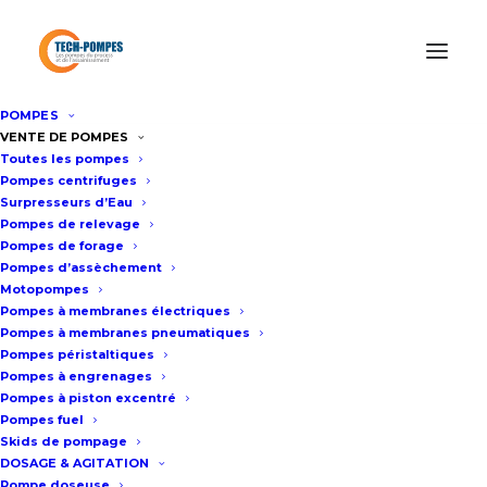
POMPES
Accueil
/
Pompe doseuse
/
Pompe doseuse
VENTE DE POMPES
Toutes les pompes
électromagnétique PROMINENT Gamma
Pompes centrifuges
Surpresseurs d’Eau
Pompes de relevage
Pompe doseuse
Pompes de forage
Pompes d’assèchement
électromagnétique
Motopompes
PROMINENT Gamma
Pompes à membranes électriques
Pompes à membranes pneumatiques
Pompes péristaltiques
Fiche technique
Pompes à engrenages
Pompes à piston excentré
Pompes fuel
Pompe doseuse
Skids de pompage
DOSAGE & AGITATION
électromagnétique à membrane
Pompe doseuse