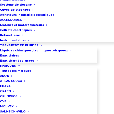
Système de dosage
La pompe de dosage Gamma est
Cuves de stockage
utilisée pour le traitement de l’eau
Agitateurs industriels électriques
ACCESSOIRES
et le dosage de liquides
Moteurs et motoréducteurs
chimiques.
Coffrets électriques
Robinetterie
Cette pompe se décline en 10
Instrumentation
modèles permettant une plage
TRANSFERT DE FLUIDES
Liquides chimiques, techniques, visqueux
de débit de 2,3 litre/heure à 45
Eaux claires
litres/heure.
Eaux chargées, usées
MARQUES
Pression de 2 à 25 bar.
Toutes les marques
La hauteur d’aspiration varie, en
ARO®
ATLAS COPCO
fonction du modèle de pompe, de
EBARA
2 à 6 mètres.
GRACO
La tête de dosage peut être
GRUNDFOS
GVR
fournie Polypropylène, Verre
MOUVEX
acrylique, PVDF, PTFE + Carbone,
SALMSON-WILO