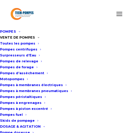
POMPES
Accueil
/
Pompes pneumatiques à membranes
/
Pompe Husky
VENTE DE POMPES
Toutes les pompes
2150 pneumatique à membranes GRACO 2 pouces
Pompes centrifuges
Surpresseurs d’Eau
Pompes de relevage
Pompe Husky 2150
Pompes de forage
Pompes d’assèchement
pneumatique à membranes
Motopompes
GRACO 2 pouces
Pompes à membranes électriques
Pompes à membranes pneumatiques
Pompes péristaltiques
Fiche technique
Pompes à engrenages
Pompes à piston excentré
Pompes fuel
Skids de pompage
Dimension des orifices de la
DOSAGE & AGITATION
Pompe doseuse