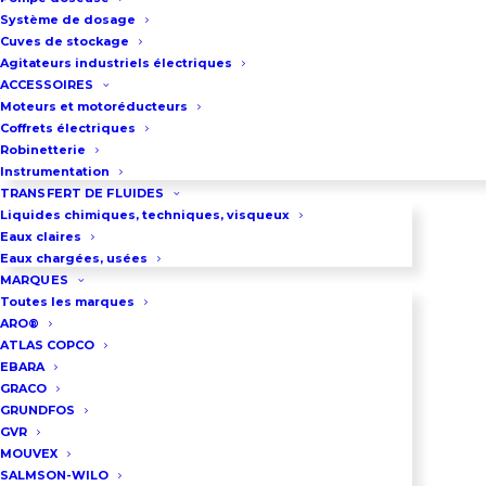
pompe HUSKY 2150 : Brides DN50
Système de dosage
PN10/16 pour la version plastique –
Cuves de stockage
G2
″
BSP/ NPT pour la version
Agitateurs industriels électriques
ACCESSOIRES
métallique
Moteurs et motoréducteurs
Dimension de l’orifice
Coffrets électriques
Robinetterie
d’alimentation du moteur
Instrumentation
pneumatique : G1/2″BSP/NPT
TRANSFERT DE FLUIDES
Liquides chimiques, techniques, visqueux
Débit maxi : 568 litres/minute
Eaux claires
Pression maxi d’air comprimé : 8.3
Eaux chargées, usées
MARQUES
bar
Toutes les marques
Construction de la pompe Graco
ARO®
ATLAS COPCO
plastique : Polypropylène, PVDF
EBARA
Construction de la pompe Graco
GRACO
métallique : Aluminium, inox 316,
GRUNDFOS
GVR
Fonte
MOUVEX
Diamètre maxi de particules : 6,3
SALMSON-WILO