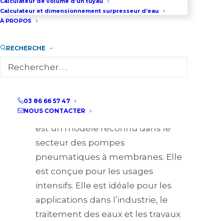
Calculateur de volume d’un tuyau
Calculateur et dimensionnement surpresseur d’eau
03 86 66 57 47
À PROPOS
RECHERCHE
Présentation générale de
la pompe HUSKY 2150
03 86 66 57 47
NOUS CONTACTER
La pompe HUSKY 2150 de GRACO
est un modèle reconnu dans le
secteur des pompes
pneumatiques à membranes. Elle
est conçue pour les usages
intensifs. Elle est idéale pour les
applications dans l’industrie, le
traitement des eaux et les travaux