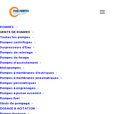
POMPES
Accueil
/
Pompes pneumatiques à membranes
/
Pompe Husky
VENTE DE POMPES
Toutes les pompes
307 pneumatique à membranes GRACO 3/8 pouce
Pompes centrifuges
Surpresseurs d’Eau
Pompes de relevage
Pompe Husky 307 pneumatique
Pompes de forage
Pompes d’assèchement
à membranes GRACO 3/8 pouce
Motopompes
Pompes à membranes électriques
Pompes à membranes pneumatiques
Fiche technique
Pompes péristaltiques
Pompes à engrenages
Pompes à piston excentré
Pompes fuel
Dimension des orifices de la
Skids de pompage
pompe HUSKY 307 : G3/8″ BSP/
DOSAGE & AGITATION
Pompe doseuse