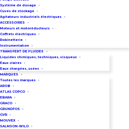
NPT
Système de dosage
Dimension de l’orifice
Cuves de stockage
Agitateurs industriels électriques
d’alimentation du moteur
ACCESSOIRES
pneumatique : G1/4″BSP/NPT
Moteurs et motoréducteurs
Coffrets électriques
Débit maxi : 26 litres/minute
Robinetterie
Pression maxi d’air comprimé : 7
Instrumentation
bar
TRANSFERT DE FLUIDES
Liquides chimiques, techniques, visqueux
Construction : polypropylène,
Eaux claires
PVDF, Acétal
Eaux chargées, usées
MARQUES
Diamètre maxi de particules : 1,6
Toutes les marques
mm
ARO®
ATLAS COPCO
Viscosité maxi du liquide à
EBARA
pomper : 1000 Centipoise
GRACO
GRUNDFOS
Télécharger la fiche technique
GVR
MOUVEX
Télécharger le mode d’emploi
SALMSON-WILO