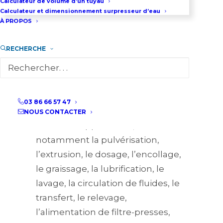
pneumatiques à membranes.
Calculateur de volume d’un tuyau
Calculateur et dimensionnement surpresseur d’eau
Conçue pour un usage
À PROPOS
professionnel, elle répond aux
besoins d’industries variées telles
RECHERCHE
que le traitement des eaux, les
travaux publics, et bien d’autres
encore.
03 86 66 57 47
Elle est utilisée pour un large
NOUS CONTACTER
éventail d’applications,
notamment la pulvérisation,
l’extrusion, le dosage, l’encollage,
le graissage, la lubrification, le
lavage, la circulation de fluides, le
transfert, le relevage,
l’alimentation de filtre-presses,