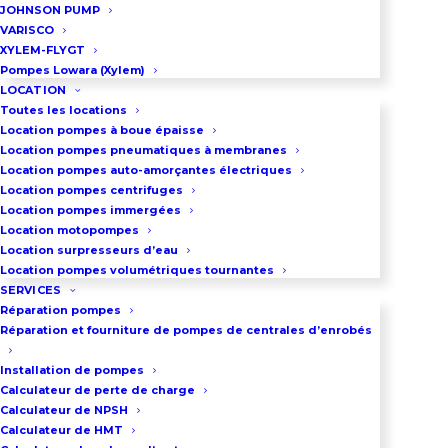
JOHNSON PUMP
VARISCO
XYLEM-FLYGT
DEMANDEZ UN DEVIS
Pompes Lowara (Xylem)
LOCATION
Toutes les locations
Location pompes à boue épaisse
03 86 66 57 47
Location pompes pneumatiques à membranes
Location pompes auto-amorçantes électriques
Location pompes centrifuges
Location pompes immergées
Location motopompes
Informations générales
Location surpresseurs d’eau
sur la pompe HUSKY 307
Location pompes volumétriques tournantes
SERVICES
Réparation pompes
Réparation et fourniture de pompes de centrales d’enrobés
La pompe HUSKY 307, produite par
le fabricant GRACO, est reconnue
Installation de pompes
mondialement pour sa fiabilité
Calculateur de perte de charge
Calculateur de NPSH
parmi les modèles de pompes
Calculateur de HMT