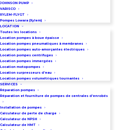
JOHNSON PUMP
plastique : Polypropylène, PVDF
VARISCO
Construction de la pompe Graco
XYLEM-FLYGT
Pompes Lowara (Xylem)
métallique : Aluminium, inox 316
LOCATION
Diamètre maxi de particules : 12,7
Toutes les locations
Location pompes à boue épaisse
mm
Location pompes pneumatiques à membranes
Viscosité maxi du liquide à
Location pompes auto-amorçantes électriques
pomper : 20 000 Centipoise
Location pompes centrifuges
Location pompes immergées
Location motopompes
Télécharger la fiche technique
Location surpresseurs d’eau
Télécharger le mode d’emploi
Location pompes volumétriques tournantes
SERVICES
Télécharger les instructions de
Réparation pompes
réparation
Réparation et fourniture de pompes de centrales d’enrobés
Installation de pompes
Calculateur de perte de charge
DEMANDEZ UN DEVIS
Calculateur de NPSH
Calculateur de HMT