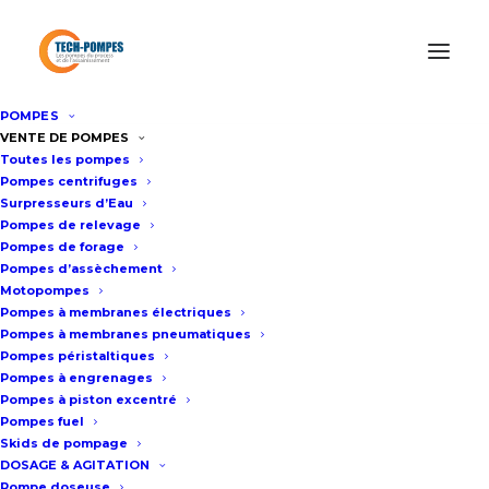
POMPES
Accueil
/
Pompes pneumatiques à membranes
/
Pompe Husky
VENTE DE POMPES
Toutes les pompes
3300 pneumatique à membranes GRACO 3 pouces
Pompes centrifuges
Surpresseurs d’Eau
Pompes de relevage
Pompe Husky 3300
Pompes de forage
Pompes d’assèchement
pneumatique à membranes
Motopompes
GRACO 3 pouces
Pompes à membranes électriques
Pompes à membranes pneumatiques
Pompes péristaltiques
Fiche technique
Pompes à engrenages
Pompes à piston excentré
Pompes fuel
Skids de pompage
Dimension des orifices de la
DOSAGE & AGITATION
Pompe doseuse