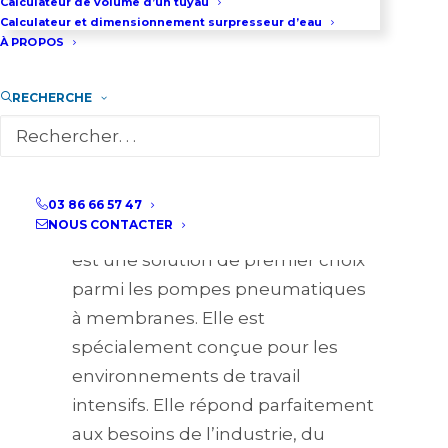
Calculateur de volume d’un tuyau
Calculateur et dimensionnement surpresseur d’eau
03 86 66 57 47
À PROPOS
RECHERCHE
Présentation de la pompe
HUSKY 3300
03 86 66 57 47
NOUS CONTACTER
La pompe HUSKY 3300 de GRACO
est une solution de premier choix
parmi les pompes pneumatiques
à membranes. Elle est
spécialement conçue pour les
environnements de travail
intensifs. Elle répond parfaitement
aux besoins de l’industrie, du