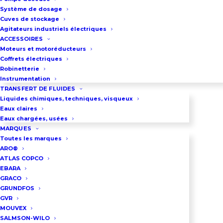
pompe Husky 3300 : Brides DN80
Système de dosage
PN10/16 pour la version plastique –
Cuves de stockage
Brides DN80 PN10/16 + G3
″
BSP/
Agitateurs industriels électriques
ACCESSOIRES
NPT pour la version métallique
Moteurs et motoréducteurs
Dimension de l’orifice
Coffrets électriques
Robinetterie
d’alimentation du moteur
Instrumentation
pneumatique : G1/2″BSP/NPT
TRANSFERT DE FLUIDES
Liquides chimiques, techniques, visqueux
Débit maxi pour la version
Eaux claires
plastique : 1059 litres/minute
Eaux chargées, usées
MARQUES
Débit maxi pour la version
Toutes les marques
métallique : 1135 litres/minute
ARO®
ATLAS COPCO
Pression maxi d’air comprimé
EBARA
pour la version plastique : 7 bar
GRACO
Pression maxi d’air comprimé
GRUNDFOS
GVR
pour la version métallique : 8,6 bar
MOUVEX
Construction de la pompe Graco
SALMSON-WILO