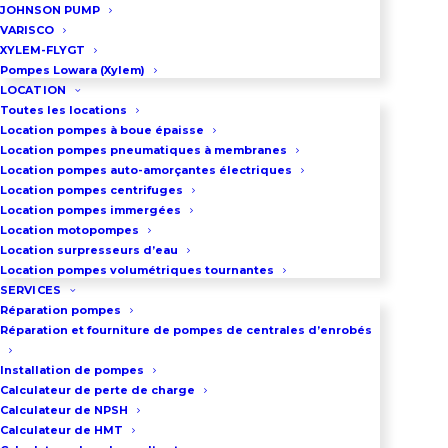
JOHNSON PUMP
dans un châssis tubulaire en acier
VARISCO
peint
XYLEM-FLYGT
Pompes Lowara (Xylem)
Ce châssis est préhensible par
LOCATION
chariot élévateur. Il peut
Toutes les locations
Location pompes à boue épaisse
également être déplacé à la grue
Location pompes pneumatiques à membranes
par ses 4 anneaux de levage fixés
Location pompes auto-amorçantes électriques
Location pompes centrifuges
en partie haute.
Location pompes immergées
LOC1180
Location motopompes
Location surpresseurs d’eau
Location pompes volumétriques tournantes
SERVICES
DEMANDEZ UN DEVIS
Réparation pompes
Réparation et fourniture de pompes de centrales d’enrobés
Installation de pompes
03 86 66 57 47
Calculateur de perte de charge
Calculateur de NPSH
Calculateur de HMT