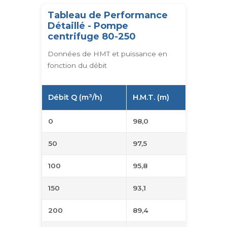
Tableau de Performance
Détaillé - Pompe
centrifuge 80-250
Données de HMT et puissance en
fonction du débit
Débit Q (m³/h)
H.M.T. (m)
Puissan
0
98,0
23,0
50
97,5
31,9
100
95,8
40,3
150
93,1
48,1
200
89,4
55,5