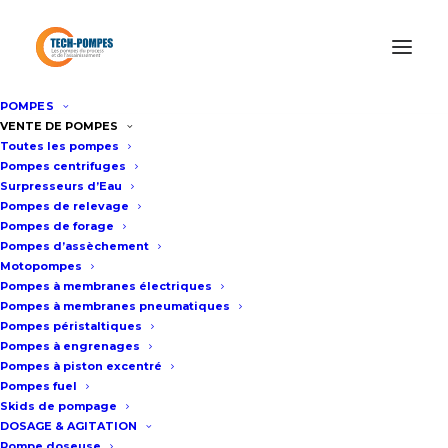
POMPES
Accueil
/
Location de pompes
/
Location pompe centrifuge
/
VENTE DE POMPES
Toutes les pompes
Location pompe à eau 350m3/h – 9bar
Pompes centrifuges
Surpresseurs d’Eau
Pompes de relevage
Location pompe à eau 350m3/h
Pompes de forage
Pompes d’assèchement
– 9bar
Motopompes
Pompes à membranes électriques
Pompes à membranes pneumatiques
Fiche technique
Pompes péristaltiques
Pompes à engrenages
Pompes à piston excentré
Cette pompe de location est une
Pompes fuel
pompe de process à turbine
Skids de pompage
DOSAGE & AGITATION
fermée.
Pompe doseuse