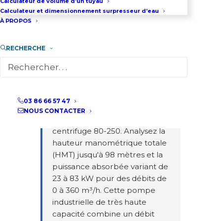
Calculateur de volume d’un tuyau
Calculateur et dimensionnement surpresseur d’eau
Courbes de Performance -
À PROPOS
Pompe 80-250
RECHERCHE
Pompe centrifuge 80-250
ultra haute capacité
- Ce
graphique interactif présente
03 86 66 57 47
les courbes de performance
NOUS CONTACTER
complètes de la pompe
centrifuge 80-250. Analysez la
hauteur manométrique totale
(HMT) jusqu'à 98 mètres et la
puissance absorbée variant de
23 à 83 kW pour des débits de
0 à 360 m³/h. Cette pompe
industrielle de très haute
capacité combine un débit