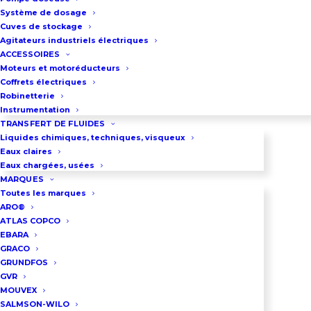
Système de dosage
Corps et turbine de pompe en
Cuves de stockage
Agitateurs industriels électriques
fonte. Garniture mécanique en
ACCESSOIRES
carbure de silicium, joints FKM
Moteurs et motoréducteurs
Coffrets électriques
Moteur 75Kw – 2900Tr/min (In: 94 A
Robinetterie
à 400 Volt)
Instrumentation
Débit : 40m3/h à 8,8 bar jusqu’à
TRANSFERT DE FLUIDES
Liquides chimiques, techniques, visqueux
340m3/h à 6.5 bar
Eaux claires
Pompe centrifuge monocellulaire
Eaux chargées, usées
MARQUES
à roue fermée, conforme à la
Toutes les marques
norme EN733
ARO®
ATLAS COPCO
Raccordement par bride DN80 au
EBARA
refoulement et DN 100 à
GRACO
GRUNDFOS
l’aspiration. (PN16) ou raccords
GVR
symétriques
MOUVEX
Pompe et motorisation sont posés
SALMSON-WILO