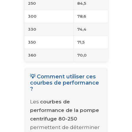
250
84,5
62,5
300
78,6
69,1
330
74,4
73,7
350
71,5
77,2
360
70,0
79,0
💡 Comment utiliser ces
courbes de performance
?
Les
courbes de
performance de la pompe
centrifuge 80-250
permettent de déterminer