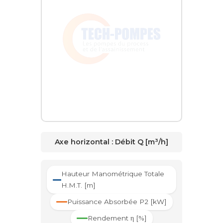
Axe horizontal :
Débit Q [m³/h]
Hauteur Manométrique Totale
H.M.T. [m]
Puissance Absorbée P2 [kW]
Rendement η [%]