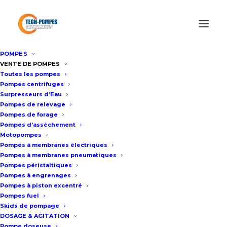
POMPES
Accueil
/
Location de pompes
/
Location pompe centrifuge
/
VENTE DE POMPES
Toutes les pompes
Location pompe inox 250m3/h – 9bar
Pompes centrifuges
Surpresseurs d’Eau
Pompes de relevage
Location pompe inox 250m3/h –
Pompes de forage
Pompes d’assèchement
9bar
Motopompes
Pompes à membranes électriques
Pompes à membranes pneumatiques
Fiche technique
Pompes péristaltiques
Pompes à engrenages
Pompes à piston excentré
La pompe de location inox 80-250
Pompes fuel
est utilisée pour des transferts
Skids de pompage
DOSAGE & AGITATION
d’eau ou de liquides chimiques ou
Pompe doseuse