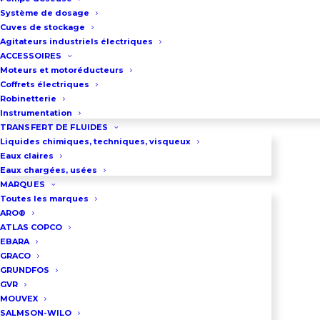
agressifs.
Système de dosage
Cuves de stockage
Cette pompe de location inox est
Agitateurs industriels électriques
montée dans un châssis tubulaire
ACCESSOIRES
Moteurs et motoréducteurs
inox transportable par engin
Coffrets électriques
élévateur.
Robinetterie
Instrumentation
L’ensemble est équipé d’une
TRANSFERT DE FLUIDES
vanne de refoulement de réglage
Liquides chimiques, techniques, visqueux
de débit et de pression.
Eaux claires
Eaux chargées, usées
MARQUES
Construction inox 316 L
Toutes les marques
Moteur 55 Kw
ARO®
ATLAS COPCO
Débit : 60 m3/h à 9,5 bar jusqu’à
EBARA
240 m3/h à 5,5 bar
GRACO
GRUNDFOS
Raccordement par bride DN80 au
GVR
refoulement et DN100 à
MOUVEX
l’aspiration ou raccords
SALMSON-WILO