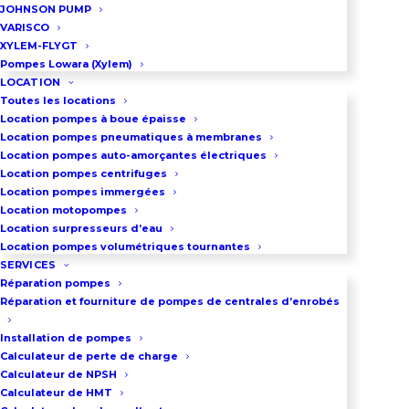
JOHNSON PUMP
symétriques
VARISCO
Ce groupe de pompage est assorti
XYLEM-FLYGT
Pompes Lowara (Xylem)
d’un coffret électrique de
LOCATION
commande et de démarrage
Toutes les locations
Location pompes à boue épaisse
étoile-triangle.
Location pompes pneumatiques à membranes
Poids du groupe : 770 Kg
Location pompes auto-amorçantes électriques
Location pompes centrifuges
Dimension LXlXH : 140X90X130cm
Location pompes immergées
LOC1166
Location motopompes
Location surpresseurs d’eau
Location pompes volumétriques tournantes
SERVICES
DEMANDEZ UN DEVIS
Réparation pompes
Réparation et fourniture de pompes de centrales d’enrobés
Installation de pompes
03 86 66 57 47
Calculateur de perte de charge
Calculateur de NPSH
Calculateur de HMT