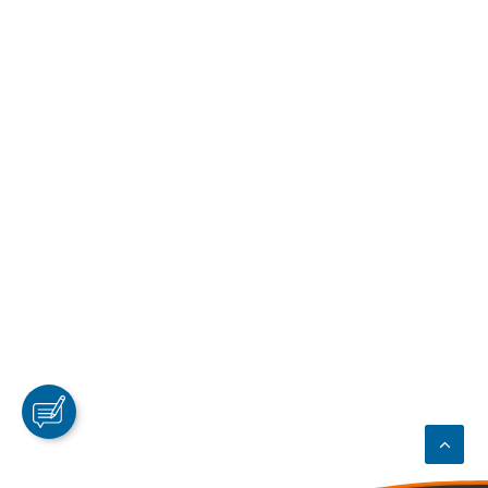
LOCATION POMPE À EAU 350M3/H –
9BAR
- Débit maxi : 340 m3/h
- Pression maxi : 8,8 bar
- LOC1180