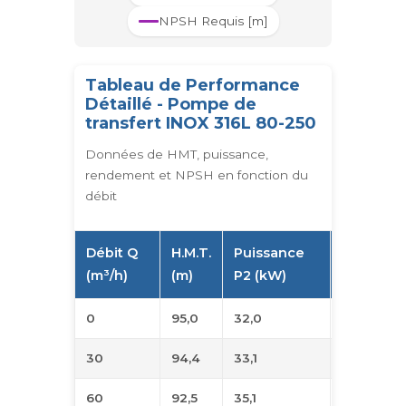
NPSH Requis [m]
Tableau de Performance
Détaillé - Pompe de
transfert INOX 316L 80-250
Données de HMT, puissance,
rendement et NPSH en fonction du
débit
Débit Q
H.M.T.
Puissance
Rendeme
(m³/h)
(m)
P2 (kW)
η (%)
0
95,0
32,0
0
30
94,4
33,1
23
60
92,5
35,1
39