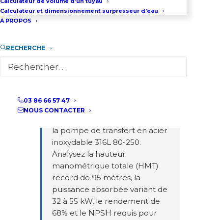
Calculateur de volume d’un tuyau
Calculateur et dimensionnement surpresseur d’eau
Courbes de Performance -
À PROPOS
Pompe 80-250 INOX 316L
RECHERCHE
Pompe de transfert inox 316L
80-250 ultra haute
performance
- Ce graphique
03 86 66 57 47
interactif présente les courbes
NOUS CONTACTER
de performance complètes de
la pompe de transfert en acier
inoxydable 316L 80-250.
Analysez la hauteur
manométrique totale (HMT)
record de 95 mètres, la
puissance absorbée variant de
32 à 55 kW, le rendement de
68% et le NPSH requis pour