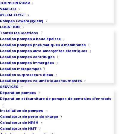
JOHNSON PUMP
VARISCO
XYLEM-FLYGT
03 86 66 57 47
Pompes Lowara (Xylem)
LOCATION
Toutes les locations
Location pompes à boue épaisse
Location pompes pneumatiques à membranes
Courbes de Performance -
Location pompes auto-amorçantes électriques
Location pompes centrifuges
Pompe 80-250
Location pompes immergées
Location motopompes
Location surpresseurs d’eau
Location pompes volumétriques tournantes
Pompe centrifuge 80-250 très
SERVICES
fort débit
- Ce graphique
Réparation pompes
interactif présente les courbes
Réparation et fourniture de pompes de centrales d’enrobés
de performance complètes de
la pompe centrifuge 80-250.
Installation de pompes
Calculateur de perte de charge
Analysez la hauteur
Calculateur de NPSH
manométrique totale (HMT)
Calculateur de HMT
jusqu'à 73 mètres, la puissance