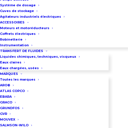
Débit : 80 m3/h à 7,2 bar jusqu’à
Système de dosage
205 m3/h à 3,8 bar
Cuves de stockage
Agitateurs industriels électriques
Raccordement par bride DN80 au
ACCESSOIRES
refoulement et DN100 à
Moteurs et motoréducteurs
Coffrets électriques
l’aspiration ou raccords
Robinetterie
symétriques
Instrumentation
Ce groupe de pompage est assorti
TRANSFERT DE FLUIDES
Liquides chimiques, techniques, visqueux
d’un coffret électrique de
Eaux claires
commande et de démarrage
Eaux chargées, usées
MARQUES
étoile-triangle.
Toutes les marques
Poids du groupe : 520 Kg
ARO®
ATLAS COPCO
Dimension LXlXH : 120X80X115cm
EBARA
LOC1174
GRACO
GRUNDFOS
GVR
MOUVEX
DEMANDEZ UN DEVIS
SALMSON-WILO