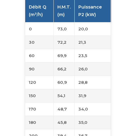
Débit Q
H.M.T.
Puissance
Rendeme
(m³/h)
(m)
P2 (kW)
η (%)
0
73,0
20,0
0
30
72,2
21,3
25
60
69,9
23,5
43
90
66,2
26,0
54
120
60,9
28,8
59
150
54,1
31,9
61
170
48,7
34,0
62
180
45,8
35,0
61
200
39,4
36,7
58