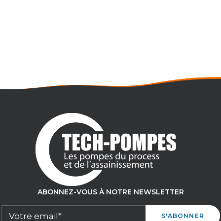
LOCATION POMPE À EAU 350M3/H –
9BAR
- Débit maxi : 340 m3/h
- Pression maxi : 8,8 bar
- LOC1180
ABONNEZ-VOUS À NOTRE NEWSLETTER