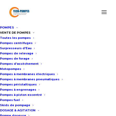
POMPES
Accueil
/
Location de pompes
/
Location pompe centrifuge
/
VENTE DE POMPES
Toutes les pompes
Location pompe produits chimiques 200m3/h – 7bar
Pompes centrifuges
Surpresseurs d’Eau
Pompes de relevage
Location pompe produits
Pompes de forage
Pompes d’assèchement
chimiques 200m3/h – 7bar
Motopompes
Pompes à membranes électriques
Pompes à membranes pneumatiques
Fiche technique
Pompes péristaltiques
Pompes à engrenages
Pompes à piston excentré
Pompes fuel
Construction inox 316 L
Skids de pompage
Moteur 37 Kw
DOSAGE & AGITATION
Pompe doseuse