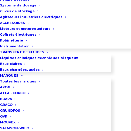
gamme
e-GS
, une solution de
Système de dosage
pompage haut de gamme conçue
Cuves de stockage
pour durer. Grâce à une fabrication
Agitateurs industriels électriques
ACCESSOIRES
massive en
acier inox
et un
Moteurs et motoréducteurs
support de refoulement moulé
Coffrets électriques
Robinetterie
pour une solidité maximale, cette
Instrumentation
pompe fait face aux conditions les
TRANSFERT DE FLUIDES
Liquides chimiques, techniques, visqueux
plus rudes. Son secret ? Une
Eaux claires
conception à
roues flottantes
qui
Eaux chargées, usées
MARQUES
neutralise l’effet abrasif des
Toutes les marques
sédiments, maintenant ainsi un
ARO®
débit et une pression constants
ATLAS COPCO
EBARA
saison après saison.
GRACO
GRUNDFOS
Une solution tout-terrain pour
GVR
MOUVEX
vos besoins en eau
SALMSON-WILO