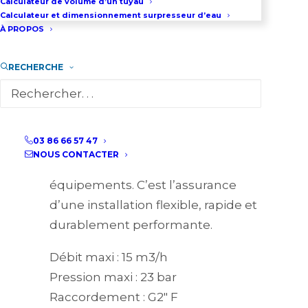
l’animation de jets d’eau.
Calculateur de volume d’un tuyau
Calculateur et dimensionnement surpresseur d’eau
À PROPOS
Modularité sans compromis
La série e-GS a été pensée pour
RECHERCHE
être prête à l’emploi. Sa
compatibilité intégrale avec les
moteurs NEMA 4″
vous offre une
03 86 66 57 47
liberté totale lors du montage ou
NOUS CONTACTER
du remplacement de vos
équipements. C’est l’assurance
d’une installation flexible, rapide et
durablement performante.
Débit maxi : 15 m3/h
Pression maxi : 23 bar
Raccordement : G2″ F