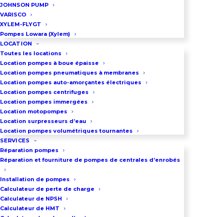
JOHNSON PUMP
Pensée pour s’insérer
VARISCO
précisément dans des tubages de
XYLEM-FLYGT
Pompes Lowara (Xylem)
10,2 cm
, elle excelle dans les
LOCATION
domaines suivants :
Toutes les locations
Location pompes à boue épaisse
Surpression domestique et
Location pompes pneumatiques à membranes
Location pompes auto-amorçantes électriques
industrielle
: Pour un maintien de
Location pompes centrifuges
pression impeccable.
Location pompes immergées
Location motopompes
Location surpresseurs d’eau
Secteur agricole
: Un partenaire
Location pompes volumétriques tournantes
robuste pour piloter vos systèmes
SERVICES
Réparation pompes
d’arrosage.
Réparation et fourniture de pompes de centrales d’enrobés
Énergies renouvelables et
Installation de pompes
esthétique
: Idéale pour le
Calculateur de perte de charge
Calculateur de NPSH
pompage géothermique ou
Calculateur de HMT