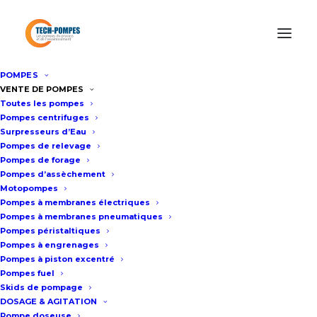
POMPES
Accueil
/
Pompes de forage
/
Pompes de forage XYLEM-
VENTE DE POMPES
Toutes les pompes
LOWARA
/
Pompe immergée de forage LOWARA (XYLEM)
Pompes centrifuges
12GS75
Surpresseurs d’Eau
Pompes de relevage
Pompes de forage
Pompes d’assèchement
Pompe immergée de forage
Motopompes
LOWARA (XYLEM) 12GS75
Pompes à membranes électriques
Pompes à membranes pneumatiques
Pompes péristaltiques
Fiche technique
Pompes à engrenages
Pompes à piston excentré
Pompes fuel
Skids de pompage
Optez pour la fiabilité avec la
DOSAGE & AGITATION
Pompe doseuse