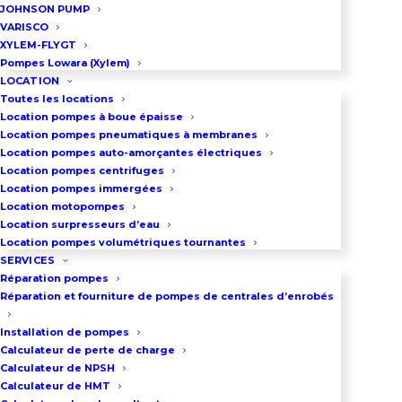
JOHNSON PUMP
Taillée pour les forages de
102
VARISCO
mm
, cette pompe s’adapte avec
XYLEM-FLYGT
Pompes Lowara (Xylem)
précision à vos exigences :
LOCATION
Toutes les locations
Hydraulique :
Alimentation de jets
Location pompes à boue épaisse
d’eau et unités de surpression.
Location pompes pneumatiques à membranes
Location pompes auto-amorçantes électriques
Location pompes centrifuges
Agriculture :
Pilotage de réseaux
Location pompes immergées
d’irrigation.
Location motopompes
Location surpresseurs d’eau
Location pompes volumétriques tournantes
Thermique :
Captage pour
SERVICES
pompes à chaleur géothermiques.
Réparation pompes
Réparation et fourniture de pompes de centrales d’enrobés
Montage universel
Installation de pompes
Calculateur de perte de charge
Grâce à son interface standardisée
Calculateur de NPSH
selon la norme
NEMA 4″
, la partie
Calculateur de HMT