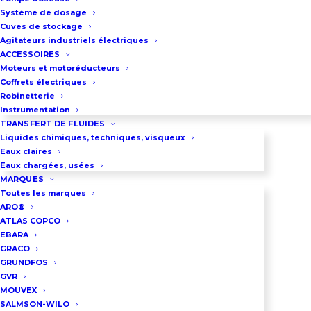
une référence de longévité pour
Système de dosage
les forages de 4 pouces. Sa
Cuves de stockage
structure, principalement
Agitateurs industriels électriques
ACCESSOIRES
composée d’
acier inoxydable
,
Moteurs et motoréducteurs
s’allie à un refoulement moulé de
Coffrets électriques
Robinetterie
haute densité pour offrir une
Instrumentation
résistance mécanique supérieure.
TRANSFERT DE FLUIDES
Liquides chimiques, techniques, visqueux
Grâce à l’intégration de
roues
Eaux claires
flottantes
, ce modèle réduit
Eaux chargées, usées
MARQUES
drastiquement l’usure interne,
Toutes les marques
garantissant ainsi une efficacité
ARO®
hydraulique constante malgré la
ATLAS COPCO
EBARA
présence de particules abrasives.
GRACO
GRUNDFOS
Pourquoi choisir la gamme e-GS
GVR
MOUVEX
?
SALMSON-WILO