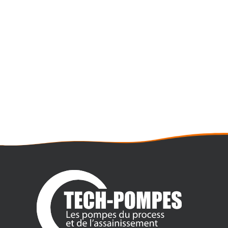
POMPE IMMERGÉE DE FORAGE
LOWARA (XYLEM) SCUBA 8SC4/11
Débit maxi : 11 m3/h
Pression maxi : 4,3 bar
Raccordement : G1"1/4 F
Moteur 1,1 Kw