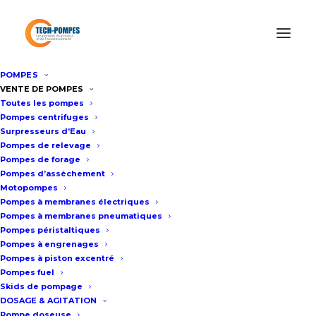
POMPES
Accueil
/
Pompes de forage
/
Pompes de forage XYLEM-
VENTE DE POMPES
Toutes les pompes
LOWARA
/
Pompe immergée de forage LOWARA (XYLEM)
Pompes centrifuges
16GS55
Surpresseurs d’Eau
Pompes de relevage
Pompes de forage
Pompes d’assèchement
Pompe immergée de forage
Motopompes
LOWARA (XYLEM) 16GS55
Pompes à membranes électriques
Pompes à membranes pneumatiques
Pompes péristaltiques
Fiche technique
Pompes à engrenages
Pompes à piston excentré
Pompes fuel
Skids de pompage
La série
e-GS
s’impose comme
DOSAGE & AGITATION
Pompe doseuse