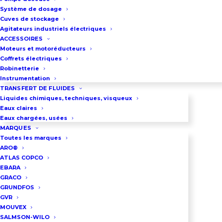
Raccordement : Par raccords
Système de dosage
annelés diamètre 12 mm
Cuves de stockage
Agitateurs industriels électriques
ACCESSOIRES
Moteurs et motoréducteurs
DEMANDEZ UN DEVIS
Coffrets électriques
Robinetterie
Instrumentation
TRANSFERT DE FLUIDES
03 86 66 57 47
Liquides chimiques, techniques, visqueux
Eaux claires
Eaux chargées, usées
MARQUES
VOUS VOULEZ LOUER UNE 
Toutes les marques
POMPE PÉRISTALTIQUE ?
ARO®
ATLAS COPCO
EBARA
GRACO
GRUNDFOS
GVR
MOUVEX
SALMSON-WILO