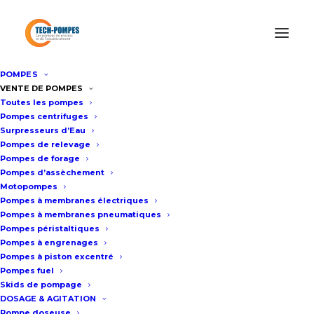
POMPES
Accueil
/
La pompe péristaltique industrielle
/
Pompe
VENTE DE POMPES
Toutes les pompes
péristaltique PHD10
Pompes centrifuges
Surpresseurs d’Eau
Pompes de relevage
Pompe péristaltique PHD10
Pompes de forage
Pompes d’assèchement
Motopompes
Fiche technique
Pompes à membranes électriques
Pompes à membranes pneumatiques
Pompes péristaltiques
Pompes à engrenages
Pompes à piston excentré
Débit : 16 à 88 litres/heure
Pompes fuel
Vitesse : 11 tr/minute à 57 tr/minute
Skids de pompage
Pression : Jusqu’à 7.5 bar
DOSAGE & AGITATION
Pompe doseuse