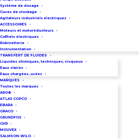
Pression : Jusqu’à 15 bar
Système de dosage
Raccordement : Par brides DN80
Cuves de stockage
Agitateurs industriels électriques
PN10/16
ACCESSOIRES
Moteurs et motoréducteurs
Coffrets électriques
Robinetterie
DEMANDEZ UN DEVIS
Instrumentation
TRANSFERT DE FLUIDES
Liquides chimiques, techniques, visqueux
Eaux claires
03 86 66 57 47
Eaux chargées, usées
MARQUES
Toutes les marques
ARO®
VOUS VOULEZ LOUER UNE 
POMPE PÉRISTALTIQUE ?
ATLAS COPCO
EBARA
GRACO
GRUNDFOS
GVR
MOUVEX
SALMSON-WILO