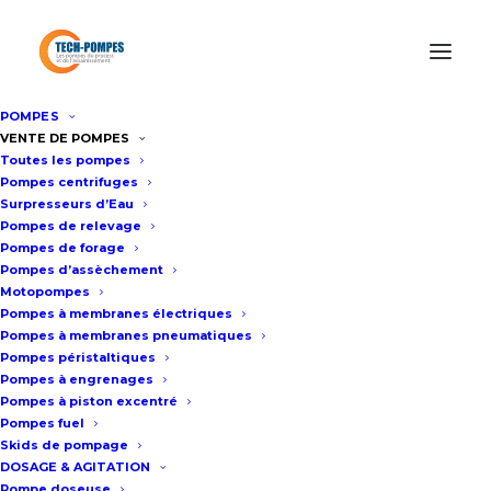
POMPES
Accueil
/
La pompe péristaltique industrielle
/
Pompe
VENTE DE POMPES
Toutes les pompes
péristaltique PHD80
Pompes centrifuges
Surpresseurs d’Eau
Pompes de relevage
Pompe péristaltique PHD80
Pompes de forage
Pompes d’assèchement
Motopompes
Fiche technique
Pompes à membranes électriques
Pompes à membranes pneumatiques
Pompes péristaltiques
Pompes à engrenages
Pompes à piston excentré
Débit : 6.6 m3/heure à 19.8
Pompes fuel
m3/heure
Skids de pompage
Vitesse : 10 tr/minute à 30 tr/minute
DOSAGE & AGITATION
Pompe doseuse