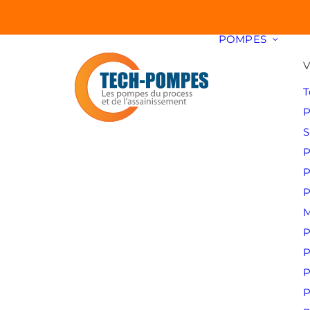
POMPES
V
T
P
S
P
P
P
M
P
P
P
P