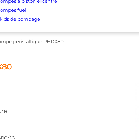
ompes à piston excentré
ompes fuel
kids de pompage
ompe péristaltique PHDX80
X80
ure
N10/16