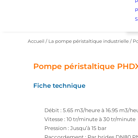
P
P
S
Accueil
/
La pompe péristaltique industrielle
/
P
Pompe péristaltique PHD
Fiche technique
Débit : 5.65 m3/heure à 16.95 m3/he
Vitesse : 10 tr/minute à 30 tr/minute
Pression : Jusqu’à 15 bar
Raccordement : Par brides DN80 P