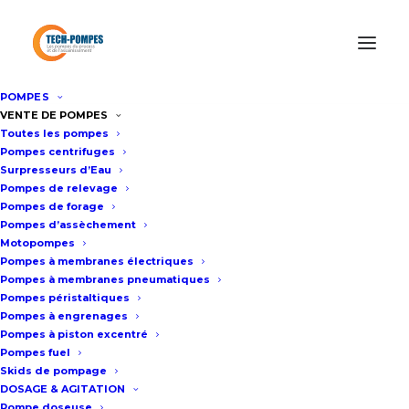
POMPES
Accueil
/
Pompes d’Assèchement
/
Pompe d’assèchement
VENTE DE POMPES
Toutes les pompes
15m3/h WEDA D04N
Pompes centrifuges
Surpresseurs d’Eau
Pompes de relevage
Pompe d’assèchement 15m3/h
Pompes de forage
Pompes d’assèchement
WEDA D04N
Motopompes
Pompes à membranes électriques
Pompes à membranes pneumatiques
Fiche technique
Pompes péristaltiques
Pompes à engrenages
Pompes à piston excentré
Pompes fuel
Pression de refoulement maxi : 11.3
Skids de pompage
m
DOSAGE & AGITATION
Pompe doseuse