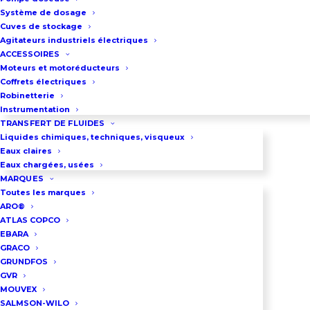
Débit maxi : 15 m3/h
Système de dosage
Puissance : 0,4 Kw
Cuves de stockage
Agitateurs industriels électriques
Raccordement : 2″
ACCESSOIRES
Diamètre de passage : 7,5 mm
Moteurs et motoréducteurs
Coffrets électriques
Poids : 9kg
Robinetterie
Alimentation : 230 V monophasé
Instrumentation
TRANSFERT DE FLUIDES
Liquides chimiques, techniques, visqueux
Eaux claires
DEMANDEZ UN DEVIS
Eaux chargées, usées
MARQUES
Toutes les marques
ARO®
03 86 66 57 47
ATLAS COPCO
EBARA
GRACO
Téléchargez la Notice
GRUNDFOS
Technique de la pompe
GVR
MOUVEX
WEDA D04
SALMSON-WILO