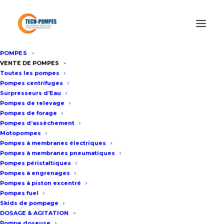
POMPES
Accueil
/
Pompes d’Assèchement
/
Pompe d’exhaure 450m3/h
VENTE DE POMPES
Toutes les pompes
WEDA L100
Pompes centrifuges
Surpresseurs d’Eau
Pompes de relevage
Pompe d’exhaure 450m3/h
Pompes de forage
Pompes d’assèchement
WEDA L100
Motopompes
Pompes à membranes électriques
Pompes à membranes pneumatiques
Fiche technique
Pompes péristaltiques
Pompes à engrenages
Pompes à piston excentré
Pompes fuel
Pression de refoulement maxi : 30
Skids de pompage
m
DOSAGE & AGITATION
Pompe doseuse