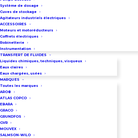
Débit maxi : 435 m3/h
Système de dosage
Puissance : 49 Kw
Cuves de stockage
Agitateurs industriels électriques
Raccordement : 6″
ACCESSOIRES
Diamètre de passage : 60 mm
Moteurs et motoréducteurs
Coffrets électriques
Poids : 1005 kg
Robinetterie
Alimentation : 400 V triphasé
Instrumentation
TRANSFERT DE FLUIDES
Liquides chimiques, techniques, visqueux
Eaux claires
DEMANDEZ UN DEVIS
Eaux chargées, usées
MARQUES
Toutes les marques
ARO®
03 86 66 57 47
ATLAS COPCO
EBARA
GRACO
GRUNDFOS
GVR
MOUVEX
SALMSON-WILO