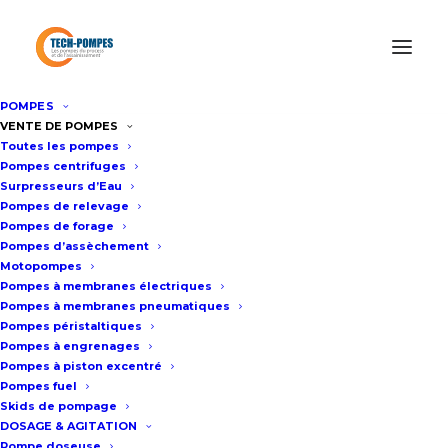
POMPES
Accueil
/
Pompes d’Assèchement
/
Pompe à boue 100m3/h
VENTE DE POMPES
Toutes les pompes
WEDA S60N
Pompes centrifuges
Surpresseurs d’Eau
Pompes de relevage
Pompe à boue 100m3/h WEDA
Pompes de forage
Pompes d’assèchement
S60N
Motopompes
Pompes à membranes électriques
Pompes à membranes pneumatiques
Fiche technique
Pompes péristaltiques
Pompes à engrenages
Pompes à piston excentré
Pompes fuel
Pression de refoulement maxi : 25
Skids de pompage
m
DOSAGE & AGITATION
Pompe doseuse