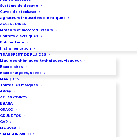
Débit maxi : 105 m3/h
Système de dosage
Puissance : 8 Kw
Cuves de stockage
Agitateurs industriels électriques
Raccordement : 3″– 4″
ACCESSOIRES
Diamètre de passage : 50 mm
Moteurs et motoréducteurs
Coffrets électriques
Poids : 60 kg
Robinetterie
Alimentation : 400 V triphasé
Instrumentation
TRANSFERT DE FLUIDES
Liquides chimiques, techniques, visqueux
Eaux claires
DEMANDEZ UN DEVIS
Eaux chargées, usées
MARQUES
Toutes les marques
ARO®
03 86 66 57 47
ATLAS COPCO
EBARA
GRACO
GRUNDFOS
GVR
MOUVEX
SALMSON-WILO