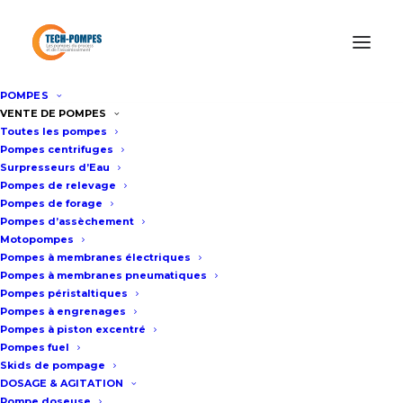
POMPES
Accueil
/
Pompes d’Assèchement
/
Pompe d’assèchement
VENTE DE POMPES
Toutes les pompes
400m3/h WEDA D90
Pompes centrifuges
Surpresseurs d’Eau
Pompes de relevage
Pompe d’assèchement
Pompes de forage
Pompes d’assèchement
400m3/h WEDA D90
Motopompes
Pompes à membranes électriques
Pompes à membranes pneumatiques
Fiche technique
Pompes péristaltiques
Pompes à engrenages
Pompes à piston excentré
Pompes fuel
Pression de refoulement maxi : 42
Skids de pompage
m (D90L) – 92 m (D90H)
DOSAGE & AGITATION
Pompe doseuse