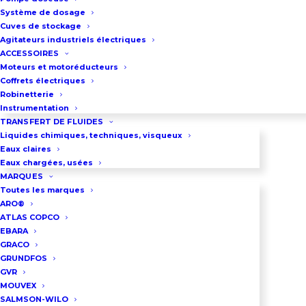
Débit maxi : 410 m3/h (D70L) – 122
Système de dosage
m3/H (D70H)
Cuves de stockage
Agitateurs industriels électriques
Puissance : 26.5 Kw
ACCESSOIRES
Raccordement : 4″(D90H) – 6″
Moteurs et motoréducteurs
Coffrets électriques
(D70L)
Robinetterie
Diamètre de passage : 7 mm
Instrumentation
Poids : 180 kg
TRANSFERT DE FLUIDES
Liquides chimiques, techniques, visqueux
Alimentation : 400 V triphasé
Eaux claires
Eaux chargées, usées
MARQUES
Toutes les marques
DEMANDEZ UN DEVIS
ARO®
ATLAS COPCO
EBARA
GRACO
03 86 66 57 47
GRUNDFOS
GVR
MOUVEX
Téléchargez la Notice
SALMSON-WILO